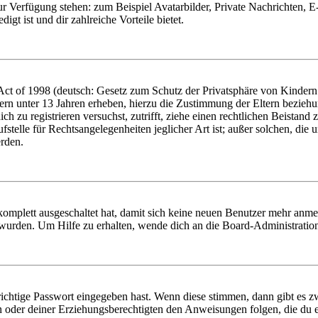
zur Verfügung stehen: zum Beispiel Avatarbilder, Private Nachrichten, 
igt ist und dir zahlreiche Vorteile bietet.
t of 1998 (deutsch: Gesetz zum Schutz der Privatsphäre von Kindern i
ern unter 13 Jahren erheben, hierzu die Zustimmung der Eltern bezieh
dich zu registrieren versuchst, zutrifft, ziehe einen rechtlichen Beista
stelle für Rechtsangelegenheiten jeglicher Art ist; außer solchen, die
erden.
 komplett ausgeschaltet hat, damit sich keine neuen Benutzer mehr anm
 wurden. Um Hilfe zu erhalten, wende dich an die Board-Administratio
richtige Passwort eingegeben hast. Wenn diese stimmen, dann gibt es
ern oder deiner Erziehungsberechtigten den Anweisungen folgen, die du e