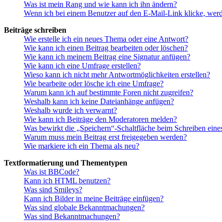
Was ist mein Rang und wie kann ich ihn ändern?
Wenn ich bei einem Benutzer auf den E-Mail-Link klicke, werd
Beiträge schreiben
Wie erstelle ich ein neues Thema oder eine Antwort?
Wie kann ich einen Beitrag bearbeiten oder löschen?
Wie kann ich meinem Beitrag eine Signatur anfügen?
Wie kann ich eine Umfrage erstellen?
Wieso kann ich nicht mehr Antwortmöglichkeiten erstellen?
Wie bearbeite oder lösche ich eine Umfrage?
Warum kann ich auf bestimmte Foren nicht zugreifen?
Weshalb kann ich keine Dateianhänge anfügen?
Weshalb wurde ich verwarnt?
Wie kann ich Beiträge den Moderatoren melden?
Was bewirkt die „Speichern“-Schaltfläche beim Schreiben eine
Warum muss mein Beitrag erst freigegeben werden?
Wie markiere ich ein Thema als neu?
Textformatierung und Thementypen
Was ist BBCode?
Kann ich HTML benutzen?
Was sind Smileys?
Kann ich Bilder in meine Beiträge einfügen?
Was sind globale Bekanntmachungen?
Was sind Bekanntmachungen?