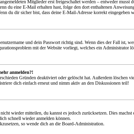
 angemeldeten Mitglieder erst freigeschaltet werden – entweder musst du
. Wenn du eine E-Mail erhalten hast, folge den dort enthaltenen Anweis
nn du dir sicher bist, dass deine E-Mail-Adresse korrekt eingegeben w
Benutzername und dein Passwort richtig sind. Wenn dies der Fall ist, w
igurationsproblem mit der Website vorliegt, welches ein Administrator l
t mehr anmelden?!
rschieden Gründen deaktiviert oder gelöscht hat. Außerdem löschen vie
triere dich einfach erneut und nimm aktiv an den Diskussionen teil!
 nicht wieder mitteilen, du kannst es jedoch zurücksetzen. Dies machs
 dich schnell wieder anmelden können.
ückzusetzen, so wende dich an die Board-Administration.