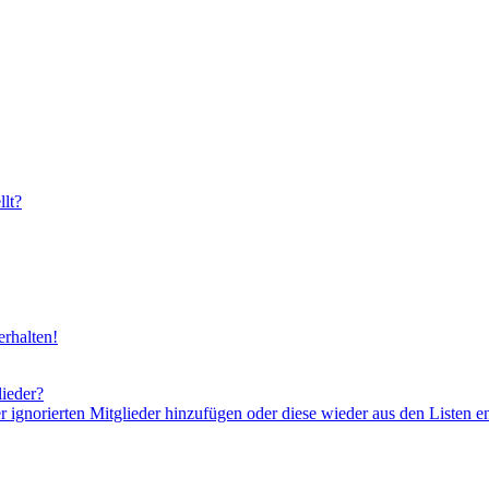
lt?
rhalten!
lieder?
er ignorierten Mitglieder hinzufügen oder diese wieder aus den Listen e