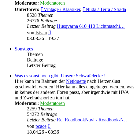
Moderator:
Moderatoren
Unterforen:
Vintage / Klassiker
,
Nuda / Terra / Strada
8528
Themen
26776
Beiträge
Letzter Beitrag
Husqvarna 610 410 Lichtmaschi…
Neuester
von
Istvan
Beitrag
03.08.26 - 19:27
Sonstiges
Themen
Beiträge
Letzter Beitrag
Was es sonst noch gibt. Unsere Schwafelecke !
Hier kann im Rahmen der
Netiquette
nach Herzenslust
geschwafelt werden! Hier kann alles eingetragen werden, was
in keines der anderen Foren passt, aber irgendwie mit HVA
und Zweiradsport zu tun hat.
Moderator:
Moderatoren
2259
Themen
54272
Beiträge
Letzter Beitrag
Re: RoadbookNavi - Roadbook-N…
Neuester
von
pcace
Beitrag
18.04.26 - 08:36