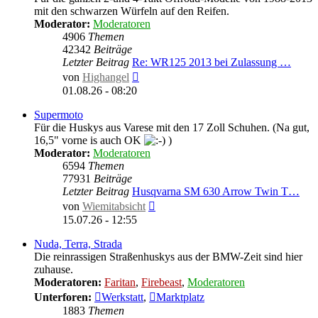
mit den schwarzen Würfeln auf den Reifen.
Moderator:
Moderatoren
4906
Themen
42342
Beiträge
Letzter Beitrag
Re: WR125 2013 bei Zulassung …
Neuester
von
Highangel
Beitrag
01.08.26 - 08:20
Supermoto
Für die Huskys aus Varese mit den 17 Zoll Schuhen. (Na gut,
16,5" vorne is auch OK
)
Moderator:
Moderatoren
6594
Themen
77931
Beiträge
Letzter Beitrag
Husqvarna SM 630 Arrow Twin T…
Neuester
von
Wiemitabsicht
Beitrag
15.07.26 - 12:55
Nuda, Terra, Strada
Die reinrassigen Straßenhuskys aus der BMW-Zeit sind hier
zuhause.
Moderatoren:
Faritan
,
Firebeast
,
Moderatoren
Unterforen:
Werkstatt
,
Marktplatz
1883
Themen