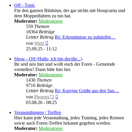
Off - Topic
Für den ganzen Blödsinn, der gar nichts mit Husqvarna und
dem Moppedfahren zu tun hat.
Moderator:
Moderatoren
559
Themen
18364
Beiträge
Letzter Beitrag
Re: Erkenntnisse zu zukünftig…
Neuester
von
Wirtz
Beitrag
25.09.25 - 11:12
Show - Off (Hallo, ich bin der/die...)
Ihr seid neu hier und wollt euch der Foren - Gemeinde
vorstellen? Dann bitte hier her.
Moderator:
Moderatoren
1430
Themen
9716
Beiträge
Letzter Beitrag
Re: Kurvige Grüße aus den Sau…
Neuester
von
Phoenix72
Beitrag
03.08.26 - 08:25
Veranstaltungen / Treffen
Hier kann jede Veranstaltung, jedes Training, jedes Rennen
sowie auch Foren-Treffen bekannt gegeben werden.
Moderator:
Moderatoren