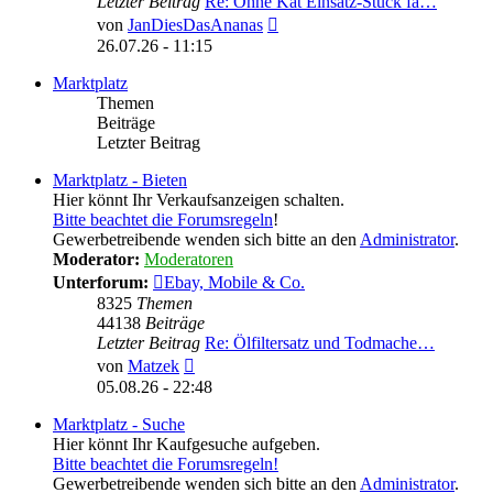
Letzter Beitrag
Re: Ohne Kat Einsatz-Stück fa…
Neuester
von
JanDiesDasAnanas
Beitrag
26.07.26 - 11:15
Marktplatz
Themen
Beiträge
Letzter Beitrag
Marktplatz - Bieten
Hier könnt Ihr Verkaufsanzeigen schalten.
Bitte beachtet die Forumsregeln
!
Gewerbetreibende wenden sich bitte an den
Administrator
.
Moderator:
Moderatoren
Unterforum:
Ebay, Mobile & Co.
8325
Themen
44138
Beiträge
Letzter Beitrag
Re: Ölfiltersatz und Todmache…
Neuester
von
Matzek
Beitrag
05.08.26 - 22:48
Marktplatz - Suche
Hier könnt Ihr Kaufgesuche aufgeben.
Bitte beachtet die Forumsregeln!
Gewerbetreibende wenden sich bitte an den
Administrator
.