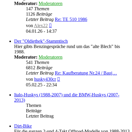
Moderator:
Moderatoren
147
Themen
1126
Beiträge
Letzter Beitrag
Re: TE 510 1986
Neuester
von
Alex22
Beitrag
04.01.26 - 14:37
Der "Oldiethek"-Stammtisch
Hier gibts Benzingespräche rund um das "alte Blech" bis
1988.
Moderator:
Moderatoren
541
Themen
6812
Beiträge
Letzter Beitrag
Re: Kaufberatung Nr.24 / Bauj…
Neuester
von
husky430cr
Beitrag
05.02.25 - 22:34
Italo-Huskys (1988-2007) und die BMW-Huskys (2007-
2013)
Themen
Beiträge
Letzter Beitrag
Dirt-Bike
Für die ganzen 2-und 4-Takt Offroad-Modelle von 1988-2013