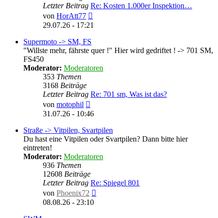
Letzter Beitrag
Re: Kosten 1.000er Inspektion…
Neuester
von
HorAtt77
Beitrag
29.07.26 - 17:21
Supermoto -> SM, FS
"Willste mehr, fährste quer !" Hier wird gedriftet ! -> 701 SM,
FS450
Moderator:
Moderatoren
353
Themen
3168
Beiträge
Letzter Beitrag
Re: 701 sm, Was ist das?
Neuester
von
motophil
Beitrag
31.07.26 - 10:46
Straße -> Vitpilen, Svartpilen
Du hast eine Vitpilen oder Svartpilen? Dann bitte hier
eintreten!
Moderator:
Moderatoren
936
Themen
12608
Beiträge
Letzter Beitrag
Re: Spiegel 801
Neuester
von
Phoenix72
Beitrag
08.08.26 - 23:10