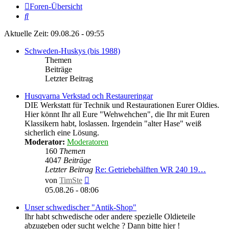
Foren-Übersicht
Suche
Aktuelle Zeit: 09.08.26 - 09:55
Schweden-Huskys (bis 1988)
Themen
Beiträge
Letzter Beitrag
Husqvarna Verkstad och Restaureringar
DIE Werkstatt für Technik und Restaurationen Eurer Oldies.
Hier könnt Ihr all Eure "Wehwehchen", die Ihr mit Euren
Klassikern habt, loslassen. Irgendein "alter Hase" weiß
sicherlich eine Lösung.
Moderator:
Moderatoren
160
Themen
4047
Beiträge
Letzter Beitrag
Re: Getriebehälften WR 240 19…
Neuester
von
TimSte
Beitrag
05.08.26 - 08:06
Unser schwedischer "Antik-Shop"
Ihr habt schwedische oder andere spezielle Oldieteile
abzugeben oder sucht welche ? Dann bitte hier !