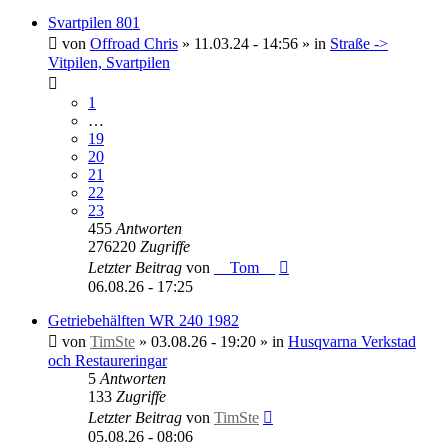
Svartpilen 801
von
Offroad Chris
»
11.03.24 - 14:56
» in
Straße ->
Vitpilen, Svartpilen
1
…
19
20
21
22
23
455
Antworten
276220
Zugriffe
Letzter Beitrag
von
__Tom__
06.08.26 - 17:25
Getriebehälften WR 240 1982
von
TimSte
»
03.08.26 - 19:20
» in
Husqvarna Verkstad
och Restaureringar
5
Antworten
133
Zugriffe
Letzter Beitrag
von
TimSte
05.08.26 - 08:06