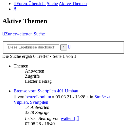
Foren-Übersicht
Suche
Aktive Themen
Suche
Aktive Themen
Zur erweiterten Suche
Erweiterte
Suche
Suche
Die Suche ergab 6 Treffer • Seite
1
von
1
Themen
Antworten
Zugriffe
Letzter Beitrag
Bremse vorn Svartpilen 401 Umbau
von
benzolkonium
»
09.03.21 - 13:28
» in
Straße ->
Vitpilen, Svartpilen
14
Antworten
3228
Zugriffe
Letzter Beitrag
von
walter-1
07.08.26 - 16:40