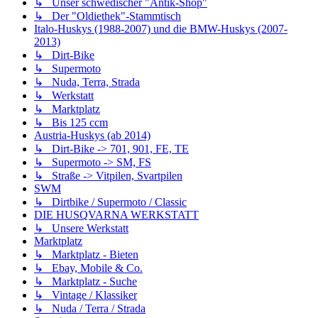
↳ Unser schwedischer "Antik-Shop"
↳ Der "Oldiethek"-Stammtisch
Italo-Huskys (1988-2007) und die BMW-Huskys (2007-
2013)
↳ Dirt-Bike
↳ Supermoto
↳ Nuda, Terra, Strada
↳ Werkstatt
↳ Marktplatz
↳ Bis 125 ccm
Austria-Huskys (ab 2014)
↳ Dirt-Bike -> 701, 901, FE, TE
↳ Supermoto -> SM, FS
↳ Straße -> Vitpilen, Svartpilen
SWM
↳ Dirtbike / Supermoto / Classic
DIE HUSQVARNA WERKSTATT
↳ Unsere Werkstatt
Marktplatz
↳ Marktplatz - Bieten
↳ Ebay, Mobile & Co.
↳ Marktplatz - Suche
↳ Vintage / Klassiker
↳ Nuda / Terra / Strada