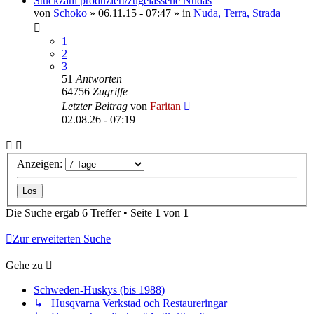
Stückzahl produziert/zugelassene Nudas
von
Schoko
»
06.11.15 - 07:47
» in
Nuda, Terra, Strada
1
2
3
51
Antworten
64756
Zugriffe
Letzter Beitrag
von
Faritan
02.08.26 - 07:19
Anzeigen:
Die Suche ergab 6 Treffer • Seite
1
von
1
Zur erweiterten Suche
Gehe zu
Schweden-Huskys (bis 1988)
↳ Husqvarna Verkstad och Restaureringar