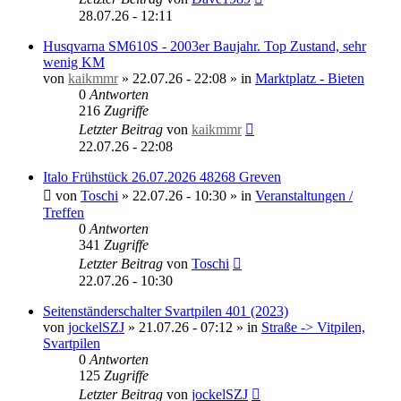
28.07.26 - 12:11
Husqvarna SM610S - 2003er Baujahr. Top Zustand, sehr
wenig KM
von
kaikmmr
»
22.07.26 - 22:08
» in
Marktplatz - Bieten
0
Antworten
216
Zugriffe
Letzter Beitrag
von
kaikmmr
22.07.26 - 22:08
Italo Frühstück 26.07.2026 48268 Greven
von
Toschi
»
22.07.26 - 10:30
» in
Veranstaltungen /
Treffen
0
Antworten
341
Zugriffe
Letzter Beitrag
von
Toschi
22.07.26 - 10:30
Seitenständerschalter Svartpilen 401 (2023)
von
jockelSZJ
»
21.07.26 - 07:12
» in
Straße -> Vitpilen,
Svartpilen
0
Antworten
125
Zugriffe
Letzter Beitrag
von
jockelSZJ