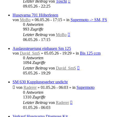
Letzter Beitrag
von
Toschi
09.05.26 - 22:25
Husqvarna 701 Höherlegen
von
MoBo
»
06.05.26 - 17:15
» in
Supermoto -> SM, FS
0
Antworten
993
Zugriffe
Letzter Beitrag
von
MoBo
06.05.26 - 17:15
Auslasssteuerung einbauen Sm 125
von
David_SmS
»
05.05.26 - 19:29
» in
Bis 125 ccm
0
Antworten
1094
Zugriffe
Letzter Beitrag
von
David_SmS
05.05.26 - 19:29
SM 630 Kupplungsgeber undicht
von
Raderer
»
01.05.26 - 06:03
» in
Supermoto
0
Antworten
1310
Zugriffe
Letzter Beitrag
von
Raderer
01.05.26 - 06:03
Verkauf Husqvarna Diagnose Kit