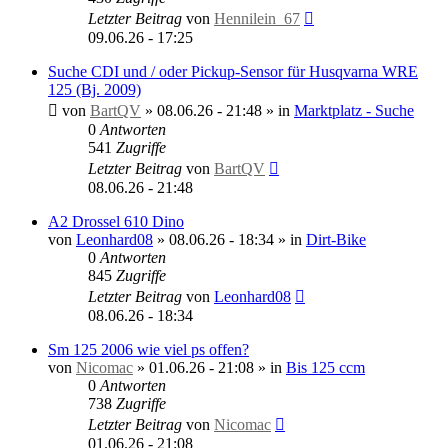
Letzter Beitrag
von
Hennilein_67
09.06.26 - 17:25
Suche CDI und / oder Pickup-Sensor für Husqvarna WRE
125 (Bj. 2009)
von
BartQV
»
08.06.26 - 21:48
» in
Marktplatz - Suche
0
Antworten
541
Zugriffe
Letzter Beitrag
von
BartQV
08.06.26 - 21:48
A2 Drossel 610 Dino
von
Leonhard08
»
08.06.26 - 18:34
» in
Dirt-Bike
0
Antworten
845
Zugriffe
Letzter Beitrag
von
Leonhard08
08.06.26 - 18:34
Sm 125 2006 wie viel ps offen?
von
Nicomac
»
01.06.26 - 21:08
» in
Bis 125 ccm
0
Antworten
738
Zugriffe
Letzter Beitrag
von
Nicomac
01.06.26 - 21:08