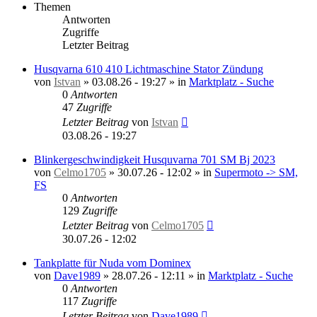
Themen
Antworten
Zugriffe
Letzter Beitrag
Husqvarna 610 410 Lichtmaschine Stator Zündung
von
Istvan
»
03.08.26 - 19:27
» in
Marktplatz - Suche
0
Antworten
47
Zugriffe
Letzter Beitrag
von
Istvan
03.08.26 - 19:27
Blinkergeschwindigkeit Husquvarna 701 SM Bj 2023
von
Celmo1705
»
30.07.26 - 12:02
» in
Supermoto -> SM,
FS
0
Antworten
129
Zugriffe
Letzter Beitrag
von
Celmo1705
30.07.26 - 12:02
Tankplatte für Nuda vom Dominex
von
Dave1989
»
28.07.26 - 12:11
» in
Marktplatz - Suche
0
Antworten
117
Zugriffe
Letzter Beitrag
von
Dave1989