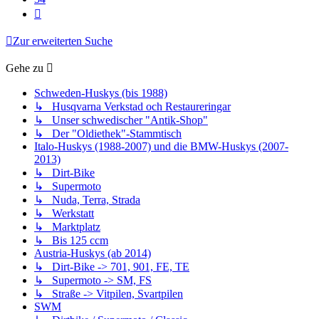
Nächste
Zur erweiterten Suche
Gehe zu
Schweden-Huskys (bis 1988)
↳ Husqvarna Verkstad och Restaureringar
↳ Unser schwedischer "Antik-Shop"
↳ Der "Oldiethek"-Stammtisch
Italo-Huskys (1988-2007) und die BMW-Huskys (2007-
2013)
↳ Dirt-Bike
↳ Supermoto
↳ Nuda, Terra, Strada
↳ Werkstatt
↳ Marktplatz
↳ Bis 125 ccm
Austria-Huskys (ab 2014)
↳ Dirt-Bike -> 701, 901, FE, TE
↳ Supermoto -> SM, FS
↳ Straße -> Vitpilen, Svartpilen
SWM