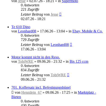
von
Jesse
»
02.07.26 - 18:21
» in
Supermoto
0
Antworten
221
Zugriffe
Letzter Beitrag
von
Jesse
02.07.26 - 18:21
Te 610 Dino
von
Leonhard08
»
17.06.26 - 13:04
» in
Ebay, Mobile & Co.
0
Antworten
729
Zugriffe
Letzter Beitrag
von
Leonhard08
17.06.26 - 13:04
Motor kommt nicht in den Reso.
von
TobiWRE
»
09.06.26 - 21:32
» in
Bis 125 ccm
0
Antworten
834
Zugriffe
Letzter Beitrag
von
TobiWRE
09.06.26 - 21:32
701. Koffersatz incl. Befestigungsbügel
von
Hennilein_67
»
09.06.26 - 17:25
» in
Marktplatz -
Bieten
0
Antworten
430
Zugriffe