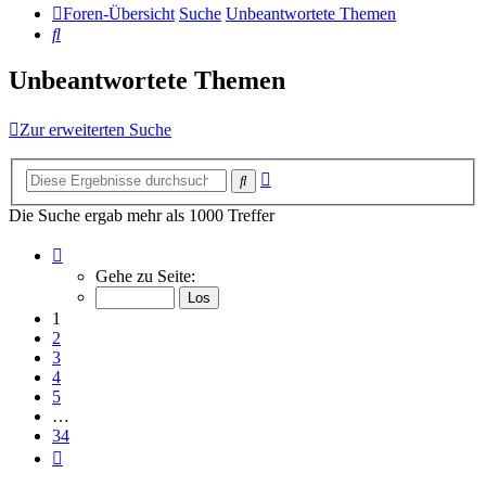
Foren-Übersicht
Suche
Unbeantwortete Themen
Suche
Unbeantwortete Themen
Zur erweiterten Suche
Erweiterte
Suche
Suche
Die Suche ergab mehr als 1000 Treffer
Seite
1
Gehe zu Seite:
von
34
1
2
3
4
5
…
34
Nächste