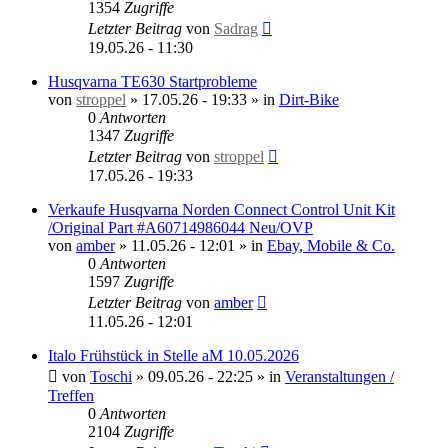
1354
Zugriffe
Letzter Beitrag
von
Sadrag
19.05.26 - 11:30
Husqvarna TE630 Startprobleme
von
stroppel
»
17.05.26 - 19:33
» in
Dirt-Bike
0
Antworten
1347
Zugriffe
Letzter Beitrag
von
stroppel
17.05.26 - 19:33
Verkaufe Husqvarna Norden Connect Control Unit Kit
/Original Part #A60714986044 Neu/OVP
von
amber
»
11.05.26 - 12:01
» in
Ebay, Mobile & Co.
0
Antworten
1597
Zugriffe
Letzter Beitrag
von
amber
11.05.26 - 12:01
Italo Frühstück in Stelle aM 10.05.2026
von
Toschi
»
09.05.26 - 22:25
» in
Veranstaltungen /
Treffen
0
Antworten
2104
Zugriffe