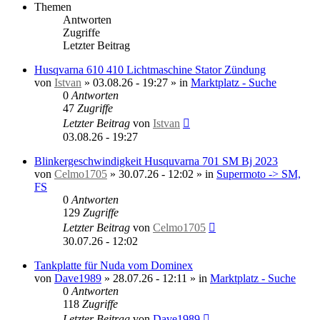
Themen
Antworten
Zugriffe
Letzter Beitrag
Husqvarna 610 410 Lichtmaschine Stator Zündung
von
Istvan
»
03.08.26 - 19:27
» in
Marktplatz - Suche
0
Antworten
47
Zugriffe
Letzter Beitrag
von
Istvan
03.08.26 - 19:27
Blinkergeschwindigkeit Husquvarna 701 SM Bj 2023
von
Celmo1705
»
30.07.26 - 12:02
» in
Supermoto -> SM,
FS
0
Antworten
129
Zugriffe
Letzter Beitrag
von
Celmo1705
30.07.26 - 12:02
Tankplatte für Nuda vom Dominex
von
Dave1989
»
28.07.26 - 12:11
» in
Marktplatz - Suche
0
Antworten
118
Zugriffe
Letzter Beitrag
von
Dave1989