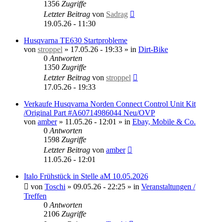
1356
Zugriffe
Letzter Beitrag
von
Sadrag
19.05.26 - 11:30
Husqvarna TE630 Startprobleme
von
stroppel
»
17.05.26 - 19:33
» in
Dirt-Bike
0
Antworten
1350
Zugriffe
Letzter Beitrag
von
stroppel
17.05.26 - 19:33
Verkaufe Husqvarna Norden Connect Control Unit Kit
/Original Part #A60714986044 Neu/OVP
von
amber
»
11.05.26 - 12:01
» in
Ebay, Mobile & Co.
0
Antworten
1598
Zugriffe
Letzter Beitrag
von
amber
11.05.26 - 12:01
Italo Frühstück in Stelle aM 10.05.2026
von
Toschi
»
09.05.26 - 22:25
» in
Veranstaltungen /
Treffen
0
Antworten
2106
Zugriffe