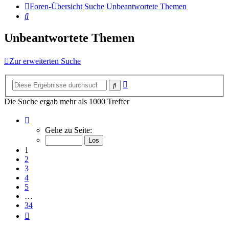
Foren-Übersicht
Suche
Unbeantwortete Themen
Suche
Unbeantwortete Themen
Zur erweiterten Suche
Erweiterte
Suche
Suche
Die Suche ergab mehr als 1000 Treffer
Seite
1
Gehe zu Seite:
von
34
1
2
3
4
5
…
34
Nächste