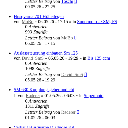
Letzter Beitrag
von
Toschi
09.05.26 - 22:25
Husqvarna 701 Höherlegen
von
MoBo
»
06.05.26 - 17:15
» in
Supermoto -> SM, FS
0
Antworten
993
Zugriffe
Letzter Beitrag
von
MoBo
06.05.26 - 17:15
Auslasssteuerung einbauen Sm 125
von
David_SmS
»
05.05.26 - 19:29
» in
Bis 125 ccm
0
Antworten
1098
Zugriffe
Letzter Beitrag
von
David_SmS
05.05.26 - 19:29
SM 630 Kupplungsgeber undicht
von
Raderer
»
01.05.26 - 06:03
» in
Supermoto
0
Antworten
1311
Zugriffe
Letzter Beitrag
von
Raderer
01.05.26 - 06:03
Verkauf Husqvarna Diagnose Kit