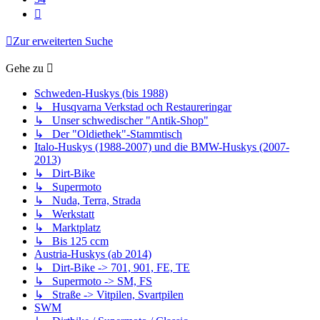
Nächste
Zur erweiterten Suche
Gehe zu
Schweden-Huskys (bis 1988)
↳ Husqvarna Verkstad och Restaureringar
↳ Unser schwedischer "Antik-Shop"
↳ Der "Oldiethek"-Stammtisch
Italo-Huskys (1988-2007) und die BMW-Huskys (2007-
2013)
↳ Dirt-Bike
↳ Supermoto
↳ Nuda, Terra, Strada
↳ Werkstatt
↳ Marktplatz
↳ Bis 125 ccm
Austria-Huskys (ab 2014)
↳ Dirt-Bike -> 701, 901, FE, TE
↳ Supermoto -> SM, FS
↳ Straße -> Vitpilen, Svartpilen
SWM