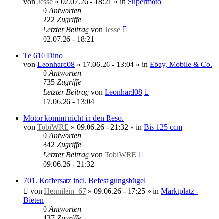
von
Jesse
»
02.07.26 - 18:21
» in
Supermoto
0
Antworten
222
Zugriffe
Letzter Beitrag
von
Jesse
02.07.26 - 18:21
Te 610 Dino
von
Leonhard08
»
17.06.26 - 13:04
» in
Ebay, Mobile & Co.
0
Antworten
735
Zugriffe
Letzter Beitrag
von
Leonhard08
17.06.26 - 13:04
Motor kommt nicht in den Reso.
von
TobiWRE
»
09.06.26 - 21:32
» in
Bis 125 ccm
0
Antworten
842
Zugriffe
Letzter Beitrag
von
TobiWRE
09.06.26 - 21:32
701. Koffersatz incl. Befestigungsbügel
von
Hennilein_67
»
09.06.26 - 17:25
» in
Marktplatz -
Bieten
0
Antworten
437
Zugriffe