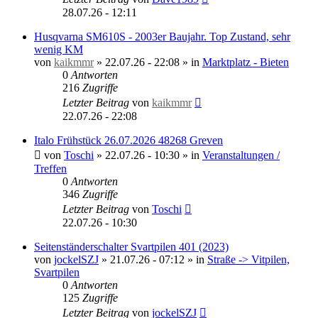
28.07.26 - 12:11
Husqvarna SM610S - 2003er Baujahr. Top Zustand, sehr
wenig KM
von
kaikmmr
»
22.07.26 - 22:08
» in
Marktplatz - Bieten
0
Antworten
216
Zugriffe
Letzter Beitrag
von
kaikmmr
22.07.26 - 22:08
Italo Frühstück 26.07.2026 48268 Greven
von
Toschi
»
22.07.26 - 10:30
» in
Veranstaltungen /
Treffen
0
Antworten
346
Zugriffe
Letzter Beitrag
von
Toschi
22.07.26 - 10:30
Seitenständerschalter Svartpilen 401 (2023)
von
jockelSZJ
»
21.07.26 - 07:12
» in
Straße -> Vitpilen,
Svartpilen
0
Antworten
125
Zugriffe
Letzter Beitrag
von
jockelSZJ