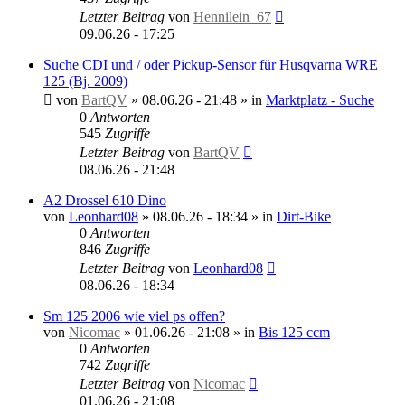
Letzter Beitrag
von
Hennilein_67
09.06.26 - 17:25
Suche CDI und / oder Pickup-Sensor für Husqvarna WRE
125 (Bj. 2009)
von
BartQV
»
08.06.26 - 21:48
» in
Marktplatz - Suche
0
Antworten
545
Zugriffe
Letzter Beitrag
von
BartQV
08.06.26 - 21:48
A2 Drossel 610 Dino
von
Leonhard08
»
08.06.26 - 18:34
» in
Dirt-Bike
0
Antworten
846
Zugriffe
Letzter Beitrag
von
Leonhard08
08.06.26 - 18:34
Sm 125 2006 wie viel ps offen?
von
Nicomac
»
01.06.26 - 21:08
» in
Bis 125 ccm
0
Antworten
742
Zugriffe
Letzter Beitrag
von
Nicomac
01.06.26 - 21:08