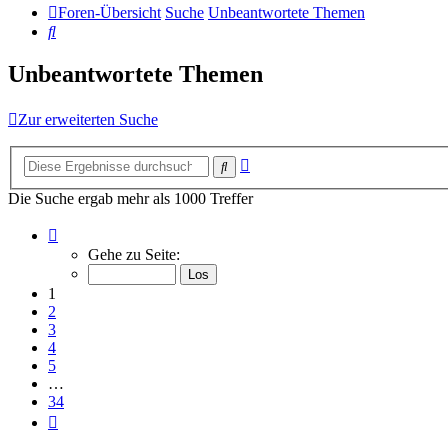
Foren-Übersicht
Suche
Unbeantwortete Themen
Suche
Unbeantwortete Themen
Zur erweiterten Suche
Erweiterte
Suche
Suche
Die Suche ergab mehr als 1000 Treffer
Seite
1
Gehe zu Seite:
von
34
1
2
3
4
5
…
34
Nächste