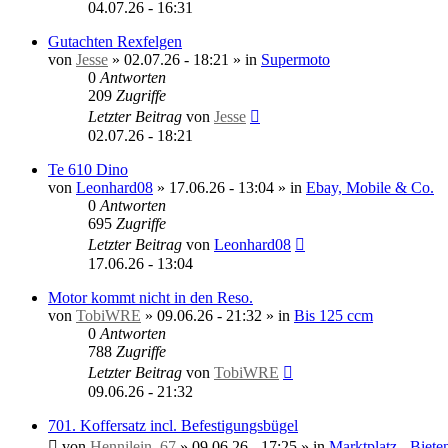
04.07.26 - 16:31
Gutachten Rexfelgen
von
Jesse
»
02.07.26 - 18:21
» in
Supermoto
0
Antworten
209
Zugriffe
Letzter Beitrag
von
Jesse
02.07.26 - 18:21
Te 610 Dino
von
Leonhard08
»
17.06.26 - 13:04
» in
Ebay, Mobile & Co.
0
Antworten
695
Zugriffe
Letzter Beitrag
von
Leonhard08
17.06.26 - 13:04
Motor kommt nicht in den Reso.
von
TobiWRE
»
09.06.26 - 21:32
» in
Bis 125 ccm
0
Antworten
788
Zugriffe
Letzter Beitrag
von
TobiWRE
09.06.26 - 21:32
701. Koffersatz incl. Befestigungsbügel
von
Hennilein_67
»
09.06.26 - 17:25
» in
Marktplatz - Biete