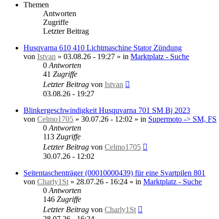
Themen
Antworten
Zugriffe
Letzter Beitrag
Husqvarna 610 410 Lichtmaschine Stator Zündung
von
Istvan
»
03.08.26 - 19:27
» in
Marktplatz - Suche
0
Antworten
41
Zugriffe
Letzter Beitrag
von
Istvan
03.08.26 - 19:27
Blinkergeschwindigkeit Husquvarna 701 SM Bj 2023
von
Celmo1705
»
30.07.26 - 12:02
» in
Supermoto -> SM, FS
0
Antworten
113
Zugriffe
Letzter Beitrag
von
Celmo1705
30.07.26 - 12:02
Seitentaschenträger (00010000439) für eine Svartpilen 801
von
Charly1St
»
28.07.26 - 16:24
» in
Marktplatz - Suche
0
Antworten
146
Zugriffe
Letzter Beitrag
von
Charly1St
28.07.26 - 16:24