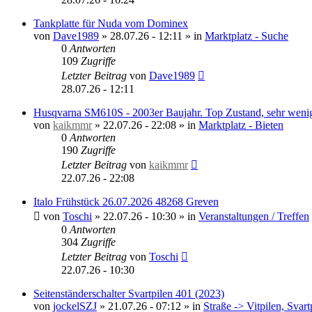
Tankplatte für Nuda vom Dominex
von
Dave1989
»
28.07.26 - 12:11
» in
Marktplatz - Suche
0
Antworten
109
Zugriffe
Letzter Beitrag
von
Dave1989
28.07.26 - 12:11
Husqvarna SM610S - 2003er Baujahr. Top Zustand, sehr wen
von
kaikmmr
»
22.07.26 - 22:08
» in
Marktplatz - Bieten
0
Antworten
190
Zugriffe
Letzter Beitrag
von
kaikmmr
22.07.26 - 22:08
Italo Frühstück 26.07.2026 48268 Greven
von
Toschi
»
22.07.26 - 10:30
» in
Veranstaltungen / Treffen
0
Antworten
304
Zugriffe
Letzter Beitrag
von
Toschi
22.07.26 - 10:30
Seitenständerschalter Svartpilen 401 (2023)
von
jockelSZJ
»
21.07.26 - 07:12
» in
Straße -> Vitpilen, Svart