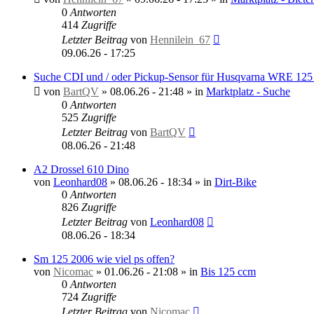
0
Antworten
414
Zugriffe
Letzter Beitrag
von
Hennilein_67
09.06.26 - 17:25
Suche CDI und / oder Pickup-Sensor für Husqvarna WRE 125 
von
BartQV
»
08.06.26 - 21:48
» in
Marktplatz - Suche
0
Antworten
525
Zugriffe
Letzter Beitrag
von
BartQV
08.06.26 - 21:48
A2 Drossel 610 Dino
von
Leonhard08
»
08.06.26 - 18:34
» in
Dirt-Bike
0
Antworten
826
Zugriffe
Letzter Beitrag
von
Leonhard08
08.06.26 - 18:34
Sm 125 2006 wie viel ps offen?
von
Nicomac
»
01.06.26 - 21:08
» in
Bis 125 ccm
0
Antworten
724
Zugriffe
Letzter Beitrag
von
Nicomac