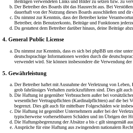
Beiträgen verwendeten Links und Bilder zu setzen bzw. zu ve
Der Betreiber des Boards übt das Hausrecht aus. Bei Verstöße
dauerhaft von der Nutzung dieses Boards ausschließen und dir e
Du nimmst zur Kenntnis, dass der Betreiber keine Verantwortung 
Betreiber, dein Benutzerkonto, Beiträge und Funktionen jederze
Du gestattest dem Betreiber darüber hinaus, deine Beiträge abz
4. General Public License
Du nimmst zur Kenntnis, dass es sich bei phpBB um eine unter
deutschsprachige Informationen werden durch die deutschsprac
verwendet wird. Sie können insbesondere die Verwendung der S
5. Gewährleistung
Der Betreiber haftet mit Ausnahme der Verletzung von Leben, Kö
grob fahrlässiges Verhalten zurückzuführen sind. Dies gilt au
Die Haftung ist gegenüber Verbrauchern außer bei vorsätzlich
wesentlicher Vertragspflichten (Kardinalpflichten) auf die be
begrenzt. Dies gilt auch für mittelbare Folgeschäden wie ins
Die Haftung ist gegenüber Unternehmern außer bei der Verletzu
typischerweise vorhersehbaren Schäden und im Übrigen der Höh
Die Haftungsbegrenzung der Absätze a bis c gilt sinngemäß auc
Ansprüche für eine Haftung aus zwingendem nationalem Recht 