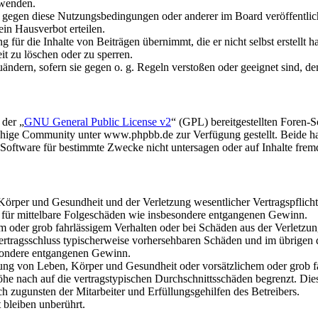
rwenden.
n gegen diese Nutzungsbedingungen oder anderer im Board veröffentli
in Hausverbot erteilen.
für die Inhalte von Beiträgen übernimmt, die er nicht selbst erstellt 
it zu löschen oder zu sperren.
uändern, sofern sie gegen o. g. Regeln verstoßen oder geeignet sind, 
 der „
GNU General Public License v2
“ (GPL) bereitgestellten Foren
hige Community unter www.phpbb.de zur Verfügung gestellt. Beide hab
oftware für bestimmte Zwecke nicht untersagen oder auf Inhalte frem
rper und Gesundheit und der Verletzung wesentlicher Vertragspflichten
ch für mittelbare Folgeschäden wie insbesondere entgangenen Gewinn.
em oder grob fahrlässigem Verhalten oder bei Schäden aus der Verletz
i Vertragsschluss typischerweise vorhersehbaren Schäden und im übrigen
besondere entgangenen Gewinn.
ng von Leben, Körper und Gesundheit oder vorsätzlichem oder grob fah
e nach auf die vertragstypischen Durchschnittsschäden begrenzt. Dies
h zugunsten der Mitarbeiter und Erfüllungsgehilfen des Betreibers.
bleiben unberührt.