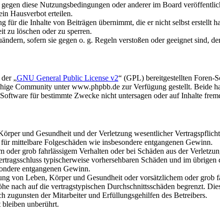
n gegen diese Nutzungsbedingungen oder anderer im Board veröffentli
in Hausverbot erteilen.
für die Inhalte von Beiträgen übernimmt, die er nicht selbst erstellt 
it zu löschen oder zu sperren.
uändern, sofern sie gegen o. g. Regeln verstoßen oder geeignet sind, 
 der „
GNU General Public License v2
“ (GPL) bereitgestellten Foren
hige Community unter www.phpbb.de zur Verfügung gestellt. Beide hab
oftware für bestimmte Zwecke nicht untersagen oder auf Inhalte frem
rper und Gesundheit und der Verletzung wesentlicher Vertragspflichten
ch für mittelbare Folgeschäden wie insbesondere entgangenen Gewinn.
em oder grob fahrlässigem Verhalten oder bei Schäden aus der Verletz
i Vertragsschluss typischerweise vorhersehbaren Schäden und im übrigen
besondere entgangenen Gewinn.
ng von Leben, Körper und Gesundheit oder vorsätzlichem oder grob fah
e nach auf die vertragstypischen Durchschnittsschäden begrenzt. Dies
h zugunsten der Mitarbeiter und Erfüllungsgehilfen des Betreibers.
bleiben unberührt.