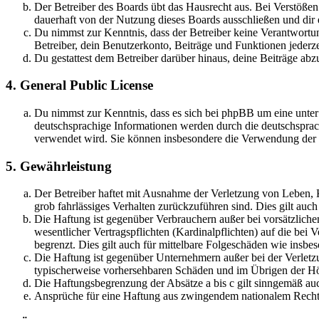
Der Betreiber des Boards übt das Hausrecht aus. Bei Verstöße
dauerhaft von der Nutzung dieses Boards ausschließen und dir e
Du nimmst zur Kenntnis, dass der Betreiber keine Verantwortung 
Betreiber, dein Benutzerkonto, Beiträge und Funktionen jederze
Du gestattest dem Betreiber darüber hinaus, deine Beiträge abz
4. General Public License
Du nimmst zur Kenntnis, dass es sich bei phpBB um eine unter
deutschsprachige Informationen werden durch die deutschsprac
verwendet wird. Sie können insbesondere die Verwendung der S
5. Gewährleistung
Der Betreiber haftet mit Ausnahme der Verletzung von Leben, Kö
grob fahrlässiges Verhalten zurückzuführen sind. Dies gilt au
Die Haftung ist gegenüber Verbrauchern außer bei vorsätzlich
wesentlicher Vertragspflichten (Kardinalpflichten) auf die be
begrenzt. Dies gilt auch für mittelbare Folgeschäden wie ins
Die Haftung ist gegenüber Unternehmern außer bei der Verletzu
typischerweise vorhersehbaren Schäden und im Übrigen der Höh
Die Haftungsbegrenzung der Absätze a bis c gilt sinngemäß auc
Ansprüche für eine Haftung aus zwingendem nationalem Recht 