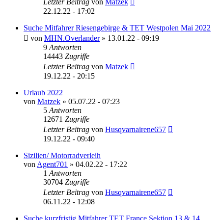
Letzter Beitrag
von
Matzek
22.12.22 - 17:02
Suche Mitfahrer Riesengebirge & TET Westpolen Mai 2022
von
MHN.Overlander
»
13.01.22 - 09:19
9
Antworten
14443
Zugriffe
Letzter Beitrag
von
Matzek
19.12.22 - 20:15
Urlaub 2022
von
Matzek
»
05.07.22 - 07:23
5
Antworten
12671
Zugriffe
Letzter Beitrag
von
Husqvarnairene657
19.12.22 - 09:40
Sizilien/ Motorradverleih
von
Agent701
»
04.02.22 - 17:22
1
Antworten
30704
Zugriffe
Letzter Beitrag
von
Husqvarnairene657
06.11.22 - 12:08
Suche kurzfristig Mitfahrer TET France Sektion 13 & 14