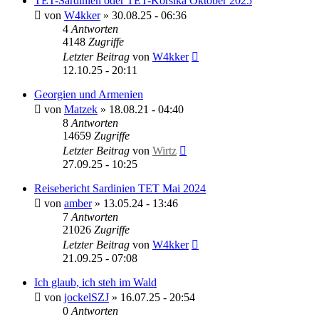
TET-Sardinien oder TET-Korsika Oktober 2025
von
W4kker
»
30.08.25 - 06:36
4
Antworten
4148
Zugriffe
Letzter Beitrag
von
W4kker
12.10.25 - 20:11
Georgien und Armenien
von
Matzek
»
18.08.21 - 04:40
8
Antworten
14659
Zugriffe
Letzter Beitrag
von
Wirtz
27.09.25 - 10:25
Reisebericht Sardinien TET Mai 2024
von
amber
»
13.05.24 - 13:46
7
Antworten
21026
Zugriffe
Letzter Beitrag
von
W4kker
21.09.25 - 07:08
Ich glaub, ich steh im Wald
von
jockelSZJ
»
16.07.25 - 20:54
0
Antworten