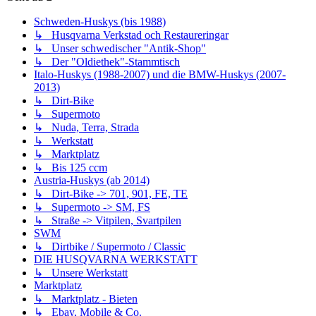
Schweden-Huskys (bis 1988)
↳ Husqvarna Verkstad och Restaureringar
↳ Unser schwedischer "Antik-Shop"
↳ Der "Oldiethek"-Stammtisch
Italo-Huskys (1988-2007) und die BMW-Huskys (2007-
2013)
↳ Dirt-Bike
↳ Supermoto
↳ Nuda, Terra, Strada
↳ Werkstatt
↳ Marktplatz
↳ Bis 125 ccm
Austria-Huskys (ab 2014)
↳ Dirt-Bike -> 701, 901, FE, TE
↳ Supermoto -> SM, FS
↳ Straße -> Vitpilen, Svartpilen
SWM
↳ Dirtbike / Supermoto / Classic
DIE HUSQVARNA WERKSTATT
↳ Unsere Werkstatt
Marktplatz
↳ Marktplatz - Bieten
↳ Ebay, Mobile & Co.