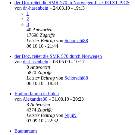
der Doc reitet die SMR 570 in Norwegen II -> JETZT PICS
von
dr.-hasenbein
»
24.03.10 - 19:13
1
2
3
40
Antworten
17698
Zugriffe
Letzter Beitrag
von
Schorschi88
06.10.10 - 21:44
der Doc. reitet die SMR 570 durch Norwegen
von
dr.-hasenbein
»
08.05.09 - 10:17
8
Antworten
5820
Zugriffe
Letzter Beitrag
von
Schorschi88
06.10.10 - 18:33
Enduro fahren in Polen
von
Alexandra80
»
31.08.10 - 20:23
8
Antworten
4374
Zugriffe
Letzter Beitrag
von
NjiijN
03.09.10 - 22:32
Baumtraum