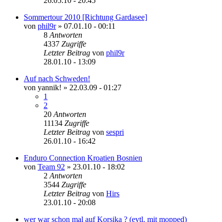
26.05.10 - 20:45
Sommertour 2010 [Richtung Gardasee]
von
phil9r
»
07.01.10 - 00:11
8
Antworten
4337
Zugriffe
Letzter Beitrag
von
phil9r
28.01.10 - 13:09
Auf nach Schweden!
von
yannik!
»
22.03.09 - 01:27
1
2
20
Antworten
11134
Zugriffe
Letzter Beitrag
von
sespri
26.01.10 - 16:42
Enduro Connection Kroatien Bosnien
von
Team 92
»
23.01.10 - 18:02
2
Antworten
3544
Zugriffe
Letzter Beitrag
von
Hirs
23.01.10 - 20:08
wer war schon mal auf Korsika ? (evtl. mit mopped)