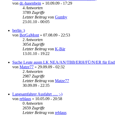
von
dr.-hasenbein
»
10.09.09 - 17:29
4
Antworten
3789
Zugriffe
Letzter Beitrag
von
Gumby
23.01.10 - 00:05
berlin :)
von
BerGaMont
»
07.08.09 - 22:53
2
Antworten
3054
Zugriffe
Letzter Beitrag
von
K-Bär
13.01.10 - 19:22
Suche Leute ausm LK NEA/AN/TBB/ERH/FÜ/N/ER für Endu
von
Matze77
»
29.09.09 - 02:32
2
Antworten
2987
Zugriffe
Letzter Beitrag
von
Matze77
30.09.09 - 22:35
Langsamfahrer Ausfahrt ..... ;-)
von
reblaus
»
10.05.09 - 20:58
0
Antworten
2659
Zugriffe
Letzter Beitrag
von
reblaus