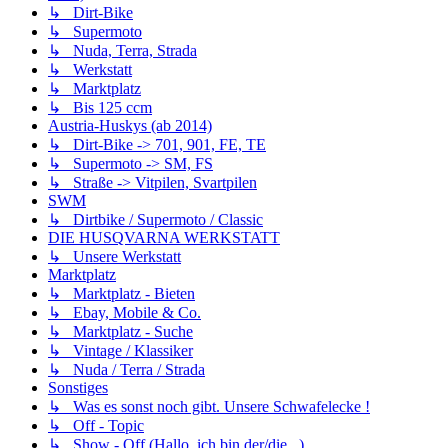
↳ Dirt-Bike
↳ Supermoto
↳ Nuda, Terra, Strada
↳ Werkstatt
↳ Marktplatz
↳ Bis 125 ccm
Austria-Huskys (ab 2014)
↳ Dirt-Bike -> 701, 901, FE, TE
↳ Supermoto -> SM, FS
↳ Straße -> Vitpilen, Svartpilen
SWM
↳ Dirtbike / Supermoto / Classic
DIE HUSQVARNA WERKSTATT
↳ Unsere Werkstatt
Marktplatz
↳ Marktplatz - Bieten
↳ Ebay, Mobile & Co.
↳ Marktplatz - Suche
↳ Vintage / Klassiker
↳ Nuda / Terra / Strada
Sonstiges
↳ Was es sonst noch gibt. Unsere Schwafelecke !
↳ Off - Topic
↳ Show - Off (Hallo, ich bin der/die...)