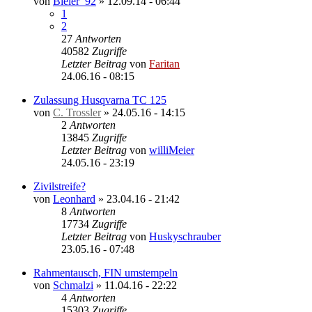
von
Bieler_92
»
12.09.14 - 06:44
1
2
27
Antworten
40582
Zugriffe
Letzter Beitrag
von
Faritan
24.06.16 - 08:15
Zulassung Husqvarna TC 125
von
C. Trossler
»
24.05.16 - 14:15
2
Antworten
13845
Zugriffe
Letzter Beitrag
von
williMeier
24.05.16 - 23:19
Zivilstreife?
von
Leonhard
»
23.04.16 - 21:42
8
Antworten
17734
Zugriffe
Letzter Beitrag
von
Huskyschrauber
23.05.16 - 07:48
Rahmentausch, FIN umstempeln
von
Schmalzi
»
11.04.16 - 22:22
4
Antworten
15303
Zugriffe