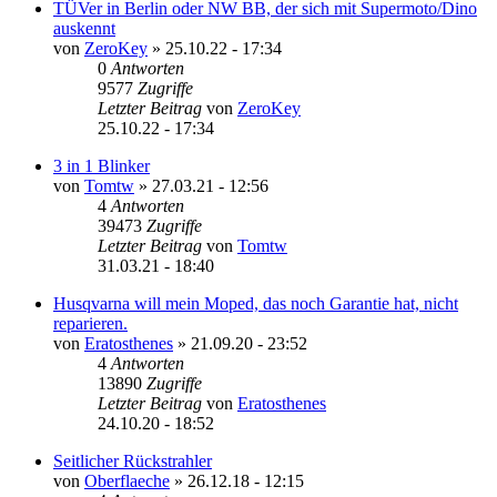
TÜVer in Berlin oder NW BB, der sich mit Supermoto/Dino
auskennt
von
ZeroKey
»
25.10.22 - 17:34
0
Antworten
9577
Zugriffe
Letzter Beitrag
von
ZeroKey
25.10.22 - 17:34
3 in 1 Blinker
von
Tomtw
»
27.03.21 - 12:56
4
Antworten
39473
Zugriffe
Letzter Beitrag
von
Tomtw
31.03.21 - 18:40
Husqvarna will mein Moped, das noch Garantie hat, nicht
reparieren.
von
Eratosthenes
»
21.09.20 - 23:52
4
Antworten
13890
Zugriffe
Letzter Beitrag
von
Eratosthenes
24.10.20 - 18:52
Seitlicher Rückstrahler
von
Oberflaeche
»
26.12.18 - 12:15