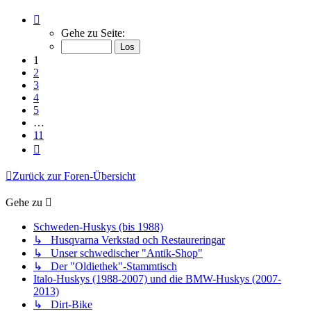
Seite
1
Gehe zu Seite:
von
11
1
2
3
4
5
…
11
Nächste
Zurück zur Foren-Übersicht
Gehe zu
Schweden-Huskys (bis 1988)
↳ Husqvarna Verkstad och Restaureringar
↳ Unser schwedischer "Antik-Shop"
↳ Der "Oldiethek"-Stammtisch
Italo-Huskys (1988-2007) und die BMW-Huskys (2007-
2013)
↳ Dirt-Bike