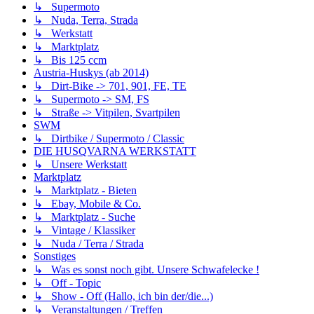
↳ Supermoto
↳ Nuda, Terra, Strada
↳ Werkstatt
↳ Marktplatz
↳ Bis 125 ccm
Austria-Huskys (ab 2014)
↳ Dirt-Bike -> 701, 901, FE, TE
↳ Supermoto -> SM, FS
↳ Straße -> Vitpilen, Svartpilen
SWM
↳ Dirtbike / Supermoto / Classic
DIE HUSQVARNA WERKSTATT
↳ Unsere Werkstatt
Marktplatz
↳ Marktplatz - Bieten
↳ Ebay, Mobile & Co.
↳ Marktplatz - Suche
↳ Vintage / Klassiker
↳ Nuda / Terra / Strada
Sonstiges
↳ Was es sonst noch gibt. Unsere Schwafelecke !
↳ Off - Topic
↳ Show - Off (Hallo, ich bin der/die...)
↳ Veranstaltungen / Treffen