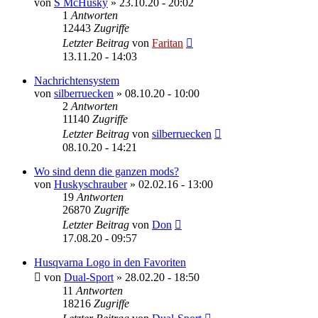
von
S McHusky
»
23.10.20 - 20:02
1
Antworten
12443
Zugriffe
Letzter Beitrag
von
Faritan
13.11.20 - 14:03
Nachrichtensystem
von
silberruecken
»
08.10.20 - 10:00
2
Antworten
11140
Zugriffe
Letzter Beitrag
von
silberruecken
08.10.20 - 14:21
Wo sind denn die ganzen mods?
von
Huskyschrauber
»
02.02.16 - 13:00
19
Antworten
26870
Zugriffe
Letzter Beitrag
von
Don
17.08.20 - 09:57
Husqvarna Logo in den Favoriten
von
Dual-Sport
»
28.02.20 - 18:50
11
Antworten
18216
Zugriffe