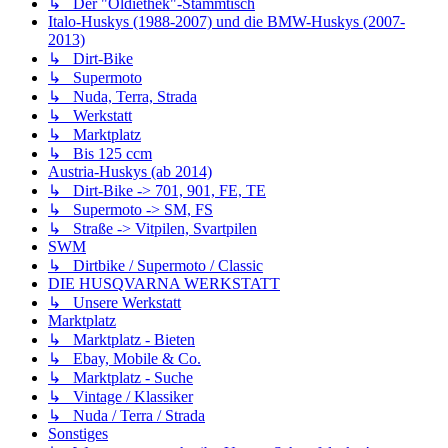
↳ Der "Oldiethek"-Stammtisch
Italo-Huskys (1988-2007) und die BMW-Huskys (2007-
2013)
↳ Dirt-Bike
↳ Supermoto
↳ Nuda, Terra, Strada
↳ Werkstatt
↳ Marktplatz
↳ Bis 125 ccm
Austria-Huskys (ab 2014)
↳ Dirt-Bike -> 701, 901, FE, TE
↳ Supermoto -> SM, FS
↳ Straße -> Vitpilen, Svartpilen
SWM
↳ Dirtbike / Supermoto / Classic
DIE HUSQVARNA WERKSTATT
↳ Unsere Werkstatt
Marktplatz
↳ Marktplatz - Bieten
↳ Ebay, Mobile & Co.
↳ Marktplatz - Suche
↳ Vintage / Klassiker
↳ Nuda / Terra / Strada
Sonstiges