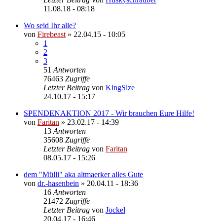
11.08.18 - 08:18
Wo seid Ihr alle?
von
Firebeast
»
22.04.15 - 10:05
1
2
3
51
Antworten
76463
Zugriffe
Letzter Beitrag
von
KingSize
24.10.17 - 15:17
SPENDENAKTION 2017 - Wir brauchen Eure Hilfe!
von
Faritan
»
23.02.17 - 14:39
13
Antworten
35608
Zugriffe
Letzter Beitrag
von
Faritan
08.05.17 - 15:26
dem "Mülli" aka altmaerker alles Gute
von
dr.-hasenbein
»
20.04.11 - 18:36
16
Antworten
21472
Zugriffe
Letzter Beitrag
von
Jockel
20.04.17 - 16:46