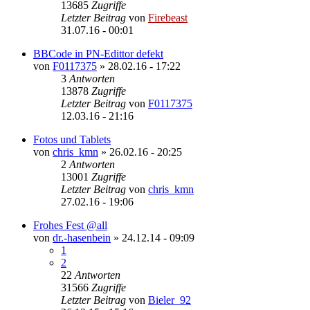
13685
Zugriffe
Letzter Beitrag
von
Firebeast
31.07.16 - 00:01
BBCode in PN-Edittor defekt
von
F0117375
»
28.02.16 - 17:22
3
Antworten
13878
Zugriffe
Letzter Beitrag
von
F0117375
12.03.16 - 21:16
Fotos und Tablets
von
chris_kmn
»
26.02.16 - 20:25
2
Antworten
13001
Zugriffe
Letzter Beitrag
von
chris_kmn
27.02.16 - 19:06
Frohes Fest @all
von
dr.-hasenbein
»
24.12.14 - 09:09
1
2
22
Antworten
31566
Zugriffe
Letzter Beitrag
von
Bieler_92