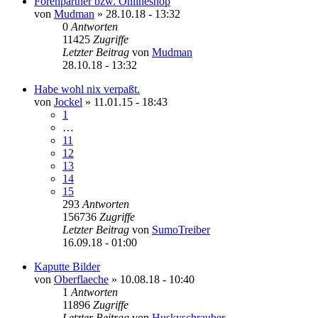
Forenpartner bzw. Onlineshop
von
Mudman
»
28.10.18 - 13:32
0
Antworten
11425
Zugriffe
Letzter Beitrag
von
Mudman
28.10.18 - 13:32
Habe wohl nix verpaßt.
von
Jockel
»
11.01.15 - 18:43
1
…
11
12
13
14
15
293
Antworten
156736
Zugriffe
Letzter Beitrag
von
SumoTreiber
16.09.18 - 01:00
Kaputte Bilder
von
Oberflaeche
»
10.08.18 - 10:40
1
Antworten
11896
Zugriffe
Letzter Beitrag
von
Huskyschrauber