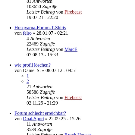
81
Antworten
103650
Zugriffe
Letzter Beitrag
von
Firebeast
19.07.21 - 22:20
Husqvarna-Forum-T-Shirts
von
felro
»
28.01.07 - 02:21
4
Antworten
22469
Zugriffe
Letzter Beitrag
von
MarcE
07.08.13 - 15:33
wie profil löschen?
von
Daniel S.
»
08.07.12 - 09:51
1
2
21
Antworten
58588
Zugriffe
Letzter Beitrag
von
Firebeast
02.11.25 - 21:29
Forum schlecht erreichbar?
von
Dual-Sport
»
22.09.25 - 15:26
11
Antworten
3589
Zugriffe
Letzter Beitrag
von
Brock Hauser