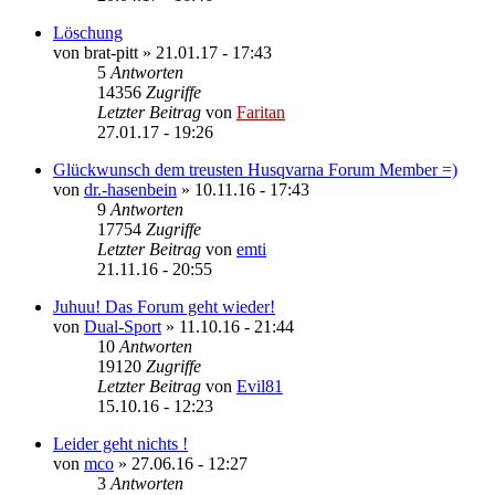
Löschung
von
brat-pitt
»
21.01.17 - 17:43
5
Antworten
14356
Zugriffe
Letzter Beitrag
von
Faritan
27.01.17 - 19:26
Glückwunsch dem treusten Husqvarna Forum Member =)
von
dr.-hasenbein
»
10.11.16 - 17:43
9
Antworten
17754
Zugriffe
Letzter Beitrag
von
emti
21.11.16 - 20:55
Juhuu! Das Forum geht wieder!
von
Dual-Sport
»
11.10.16 - 21:44
10
Antworten
19120
Zugriffe
Letzter Beitrag
von
Evil81
15.10.16 - 12:23
Leider geht nichts !
von
mco
»
27.06.16 - 12:27
3
Antworten