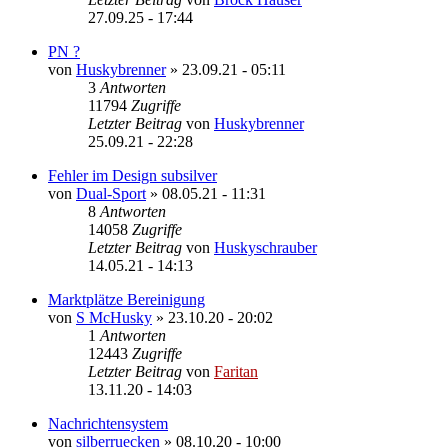
27.09.25 - 17:44
PN ?
von
Huskybrenner
»
23.09.21 - 05:11
3
Antworten
11794
Zugriffe
Letzter Beitrag
von
Huskybrenner
25.09.21 - 22:28
Fehler im Design subsilver
von
Dual-Sport
»
08.05.21 - 11:31
8
Antworten
14058
Zugriffe
Letzter Beitrag
von
Huskyschrauber
14.05.21 - 14:13
Marktplätze Bereinigung
von
S McHusky
»
23.10.20 - 20:02
1
Antworten
12443
Zugriffe
Letzter Beitrag
von
Faritan
13.11.20 - 14:03
Nachrichtensystem
von
silberruecken
»
08.10.20 - 10:00