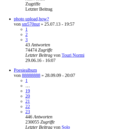
Zugriffe
Letzter Beitrag
photo upload,how?
von
sm570nut
»
25.07.13 - 19:57
1
2
3
43
Antworten
74474
Zugriffe
Letzter Beitrag
von
Touri Normi
29.06.16 - 16:07
Poesiealbum
von
88888888
»
28.09.09 - 20:07
1
…
19
20
21
22
23
446
Antworten
230055
Zugriffe
Letzter Beitrag
von
Solo