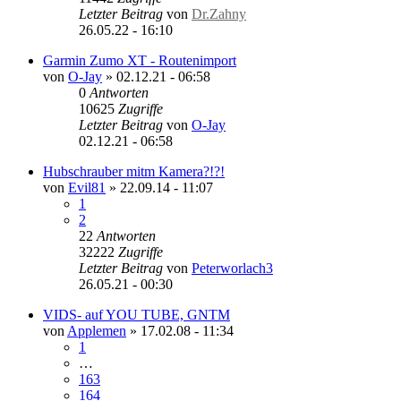
Letzter Beitrag
von
Dr.Zahny
26.05.22 - 16:10
Garmin Zumo XT - Routenimport
von
O-Jay
»
02.12.21 - 06:58
0
Antworten
10625
Zugriffe
Letzter Beitrag
von
O-Jay
02.12.21 - 06:58
Hubschrauber mitm Kamera?!?!
von
Evil81
»
22.09.14 - 11:07
1
2
22
Antworten
32222
Zugriffe
Letzter Beitrag
von
Peterworlach3
26.05.21 - 00:30
VIDS- auf YOU TUBE, GNTM
von
Applemen
»
17.02.08 - 11:34
1
…
163
164