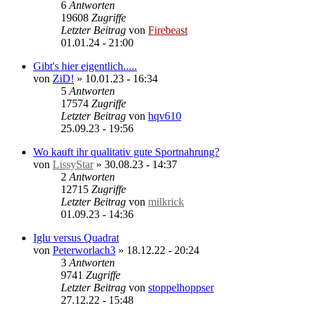
6
Antworten
19608
Zugriffe
Letzter Beitrag
von
Firebeast
01.01.24 - 21:00
Gibt's hier eigentlich.....
von
ZiD!
»
10.01.23 - 16:34
5
Antworten
17574
Zugriffe
Letzter Beitrag
von
hqv610
25.09.23 - 19:56
Wo kauft ihr qualitativ gute Sportnahrung?
von
LissyStar
»
30.08.23 - 14:37
2
Antworten
12715
Zugriffe
Letzter Beitrag
von
milkrick
01.09.23 - 14:36
Iglu versus Quadrat
von
Peterworlach3
»
18.12.22 - 20:24
3
Antworten
9741
Zugriffe
Letzter Beitrag
von
stoppelhoppser
27.12.22 - 15:48