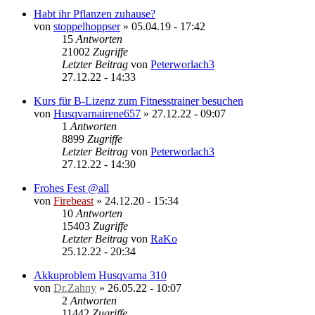
Habt ihr Pflanzen zuhause?
von
stoppelhoppser
»
05.04.19 - 17:42
15
Antworten
21002
Zugriffe
Letzter Beitrag
von
Peterworlach3
27.12.22 - 14:33
Kurs für B-Lizenz zum Fitnesstrainer besuchen
von
Husqvarnairene657
»
27.12.22 - 09:07
1
Antworten
8899
Zugriffe
Letzter Beitrag
von
Peterworlach3
27.12.22 - 14:30
Frohes Fest @all
von
Firebeast
»
24.12.20 - 15:34
10
Antworten
15403
Zugriffe
Letzter Beitrag
von
RaKo
25.12.22 - 20:34
Akkuproblem Husqvarna 310
von
Dr.Zahny
»
26.05.22 - 10:07
2
Antworten
11442
Zugriffe