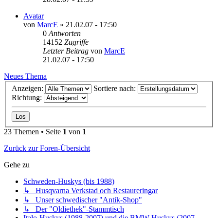
Avatar
von
MarcE
»
21.02.07 - 17:50
0
Antworten
14152
Zugriffe
Letzter Beitrag
von
MarcE
21.02.07 - 17:50
Neues Thema
Anzeigen:
Sortiere nach:
Richtung:
23 Themen • Seite
1
von
1
Zurück zur Foren-Übersicht
Gehe zu
Schweden-Huskys (bis 1988)
↳ Husqvarna Verkstad och Restaureringar
↳ Unser schwedischer "Antik-Shop"
↳ Der "Oldiethek"-Stammtisch
Italo-Huskys (1988-2007) und die BMW-Huskys (2007-