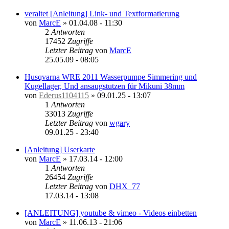
veraltet [Anleitung] Link- und Textformatierung
von
MarcE
»
01.04.08 - 11:30
2
Antworten
17452
Zugriffe
Letzter Beitrag
von
MarcE
25.05.09 - 08:05
Husqvarna WRE 2011 Wasserpumpe Simmering und
Kugellager, Und ansaugstutzen für Mikuni 38mm
von
Ederus1104115
»
09.01.25 - 13:07
1
Antworten
33013
Zugriffe
Letzter Beitrag
von
wgary
09.01.25 - 23:40
[Anleitung] Userkarte
von
MarcE
»
17.03.14 - 12:00
1
Antworten
26454
Zugriffe
Letzter Beitrag
von
DHX_77
17.03.14 - 13:08
[ANLEITUNG] youtube & vimeo - Videos einbetten
von
MarcE
»
11.06.13 - 21:06