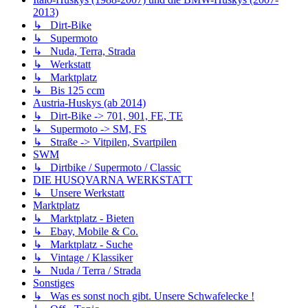
2013)
↳ Dirt-Bike
↳ Supermoto
↳ Nuda, Terra, Strada
↳ Werkstatt
↳ Marktplatz
↳ Bis 125 ccm
Austria-Huskys (ab 2014)
↳ Dirt-Bike -> 701, 901, FE, TE
↳ Supermoto -> SM, FS
↳ Straße -> Vitpilen, Svartpilen
SWM
↳ Dirtbike / Supermoto / Classic
DIE HUSQVARNA WERKSTATT
↳ Unsere Werkstatt
Marktplatz
↳ Marktplatz - Bieten
↳ Ebay, Mobile & Co.
↳ Marktplatz - Suche
↳ Vintage / Klassiker
↳ Nuda / Terra / Strada
Sonstiges
↳ Was es sonst noch gibt. Unsere Schwafelecke !