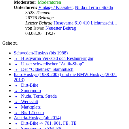
Moderator:
Moderatoren
Unterforen:
Vintage / Klassiker
,
Nuda / Terra / Strada
8528
Themen
26776
Beiträge
Letzter Beitrag
Husqvarna 610 410 Lichtmaschi…
von
Istvan
Neuester Beitrag
03.08.26 - 19:27
Gehe zu
Schweden-Huskys (bis 1988)
↳ Husqvarna Verkstad och Restaureringar
↳ Unser schwedischer "Antik-Shop"
↳ Der "Oldiethek"-Stammtisch
Italo-Huskys (1988-2007) und die BMW-Huskys (2007-
2013)
↳ Dirt-Bike
↳ Supermoto
↳ Nuda, Terra, Strada
↳ Werkstatt
↳ Marktplatz
↳ Bis 125 ccm
Austria-Huskys (ab 2014)
↳ Dirt-Bike -> 701, 901, FE, TE
↳ Supermoto -> SM, FS