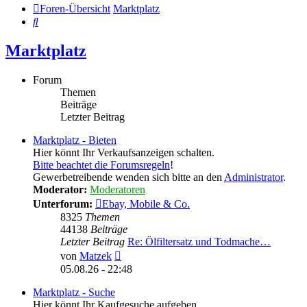
Foren-Übersicht
Marktplatz
Suche
Marktplatz
Forum
Themen
Beiträge
Letzter Beitrag
Marktplatz - Bieten
Hier könnt Ihr Verkaufsanzeigen schalten.
Bitte beachtet die Forumsregeln
!
Gewerbetreibende wenden sich bitte an den
Administrator
.
Moderator:
Moderatoren
Unterforum:
Ebay, Mobile & Co.
8325
Themen
44138
Beiträge
Letzter Beitrag
Re: Ölfiltersatz und Todmache…
Neuester
von
Matzek
Beitrag
05.08.26 - 22:48
Marktplatz - Suche
Hier könnt Ihr Kaufgesuche aufgeben.