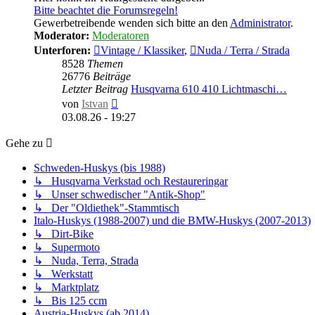
Bitte beachtet die Forumsregeln!
Gewerbetreibende wenden sich bitte an den
Administrator
.
Moderator:
Moderatoren
Unterforen:
Vintage / Klassiker
,
Nuda / Terra / Strada
8528
Themen
26776
Beiträge
Letzter Beitrag
Husqvarna 610 410 Lichtmaschi…
Neuester
von
Istvan
Beitrag
03.08.26 - 19:27
Gehe zu
Schweden-Huskys (bis 1988)
↳ Husqvarna Verkstad och Restaureringar
↳ Unser schwedischer "Antik-Shop"
↳ Der "Oldiethek"-Stammtisch
Italo-Huskys (1988-2007) und die BMW-Huskys (2007-2013)
↳ Dirt-Bike
↳ Supermoto
↳ Nuda, Terra, Strada
↳ Werkstatt
↳ Marktplatz
↳ Bis 125 ccm
Austria-Huskys (ab 2014)