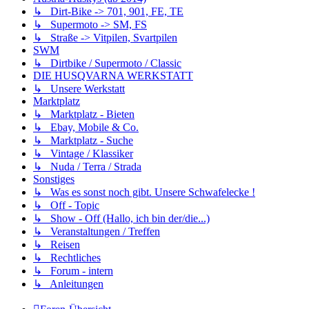
↳ Dirt-Bike -> 701, 901, FE, TE
↳ Supermoto -> SM, FS
↳ Straße -> Vitpilen, Svartpilen
SWM
↳ Dirtbike / Supermoto / Classic
DIE HUSQVARNA WERKSTATT
↳ Unsere Werkstatt
Marktplatz
↳ Marktplatz - Bieten
↳ Ebay, Mobile & Co.
↳ Marktplatz - Suche
↳ Vintage / Klassiker
↳ Nuda / Terra / Strada
Sonstiges
↳ Was es sonst noch gibt. Unsere Schwafelecke !
↳ Off - Topic
↳ Show - Off (Hallo, ich bin der/die...)
↳ Veranstaltungen / Treffen
↳ Reisen
↳ Rechtliches
↳ Forum - intern
↳ Anleitungen