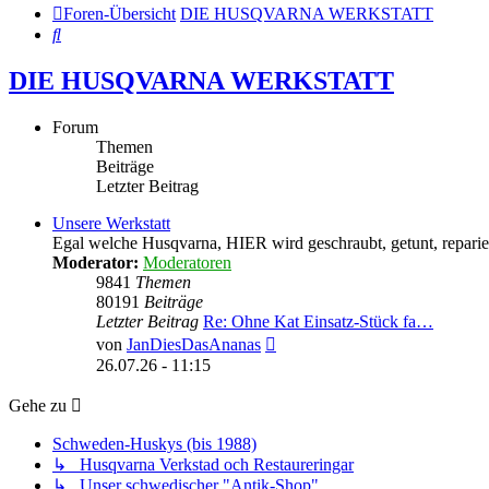
Foren-Übersicht
DIE HUSQVARNA WERKSTATT
Suche
DIE HUSQVARNA WERKSTATT
Forum
Themen
Beiträge
Letzter Beitrag
Unsere Werkstatt
Egal welche Husqvarna, HIER wird geschraubt, getunt, reparier
Moderator:
Moderatoren
9841
Themen
80191
Beiträge
Letzter Beitrag
Re: Ohne Kat Einsatz-Stück fa…
Neuester
von
JanDiesDasAnanas
Beitrag
26.07.26 - 11:15
Gehe zu
Schweden-Huskys (bis 1988)
↳ Husqvarna Verkstad och Restaureringar
↳ Unser schwedischer "Antik-Shop"