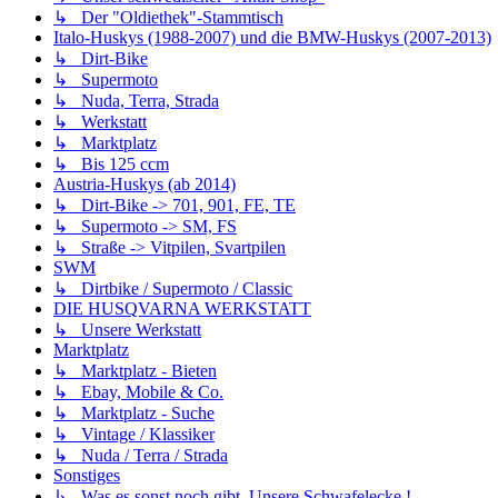
↳ Der "Oldiethek"-Stammtisch
Italo-Huskys (1988-2007) und die BMW-Huskys (2007-2013)
↳ Dirt-Bike
↳ Supermoto
↳ Nuda, Terra, Strada
↳ Werkstatt
↳ Marktplatz
↳ Bis 125 ccm
Austria-Huskys (ab 2014)
↳ Dirt-Bike -> 701, 901, FE, TE
↳ Supermoto -> SM, FS
↳ Straße -> Vitpilen, Svartpilen
SWM
↳ Dirtbike / Supermoto / Classic
DIE HUSQVARNA WERKSTATT
↳ Unsere Werkstatt
Marktplatz
↳ Marktplatz - Bieten
↳ Ebay, Mobile & Co.
↳ Marktplatz - Suche
↳ Vintage / Klassiker
↳ Nuda / Terra / Strada
Sonstiges
↳ Was es sonst noch gibt. Unsere Schwafelecke !