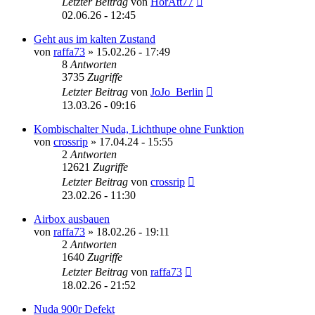
Letzter Beitrag
von
HorAtt77
02.06.26 - 12:45
Geht aus im kalten Zustand
von
raffa73
»
15.02.26 - 17:49
8
Antworten
3735
Zugriffe
Letzter Beitrag
von
JoJo_Berlin
13.03.26 - 09:16
Kombischalter Nuda, Lichthupe ohne Funktion
von
crossrip
»
17.04.24 - 15:55
2
Antworten
12621
Zugriffe
Letzter Beitrag
von
crossrip
23.02.26 - 11:30
Airbox ausbauen
von
raffa73
»
18.02.26 - 19:11
2
Antworten
1640
Zugriffe
Letzter Beitrag
von
raffa73
18.02.26 - 21:52
Nuda 900r Defekt