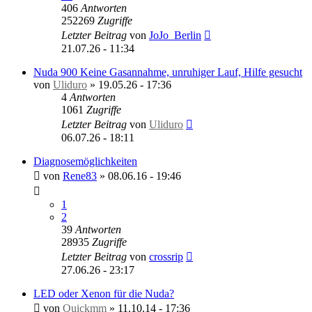
406
Antworten
252269
Zugriffe
Letzter Beitrag
von
JoJo_Berlin
21.07.26 - 11:34
Nuda 900 Keine Gasannahme, unruhiger Lauf, Hilfe gesucht
von
Uliduro
»
19.05.26 - 17:36
4
Antworten
1061
Zugriffe
Letzter Beitrag
von
Uliduro
06.07.26 - 18:11
Diagnosemöglichkeiten
von
Rene83
»
08.06.16 - 19:46
1
2
39
Antworten
28935
Zugriffe
Letzter Beitrag
von
crossrip
27.06.26 - 23:17
LED oder Xenon für die Nuda?
von
Quickmm
»
11.10.14 - 17:36