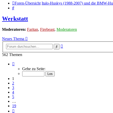
Foren-Übersicht
Italo-Huskys (1988-2007) und die BMW-Hu
Suche
Werkstatt
Moderatoren:
Faritan
,
Firebeast
,
Moderatoren
Neues Thema
Erweiterte
Suche
Suche
562 Themen
Seite
1
Gehe zu Seite:
von
19
1
2
3
4
5
…
19
Nächste