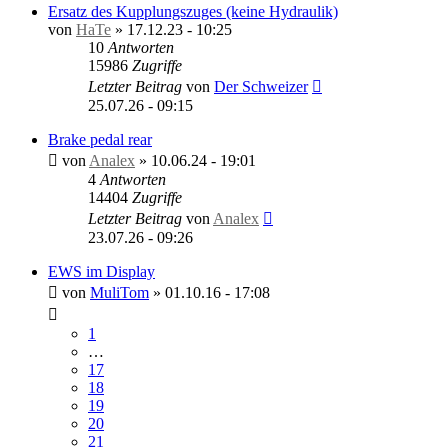
Ersatz des Kupplungszuges (keine Hydraulik)
von
HaTe
»
17.12.23 - 10:25
10
Antworten
15986
Zugriffe
Letzter Beitrag
von
Der Schweizer
25.07.26 - 09:15
Brake pedal rear
von
Analex
»
10.06.24 - 19:01
4
Antworten
14404
Zugriffe
Letzter Beitrag
von
Analex
23.07.26 - 09:26
EWS im Display
von
MuliTom
»
01.10.16 - 17:08
1
…
17
18
19
20
21