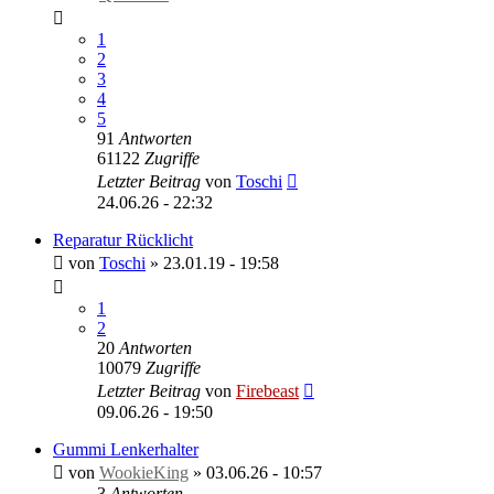
1
2
3
4
5
91
Antworten
61122
Zugriffe
Letzter Beitrag
von
Toschi
24.06.26 - 22:32
Reparatur Rücklicht
von
Toschi
»
23.01.19 - 19:58
1
2
20
Antworten
10079
Zugriffe
Letzter Beitrag
von
Firebeast
09.06.26 - 19:50
Gummi Lenkerhalter
von
WookieKing
»
03.06.26 - 10:57
3
Antworten