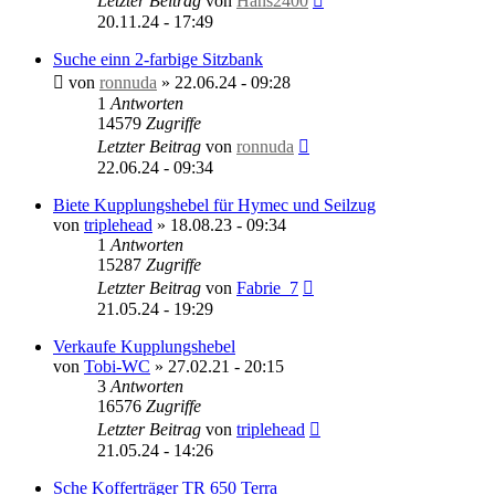
Letzter Beitrag
von
Hans2400
20.11.24 - 17:49
Suche einn 2-farbige Sitzbank
von
ronnuda
»
22.06.24 - 09:28
1
Antworten
14579
Zugriffe
Letzter Beitrag
von
ronnuda
22.06.24 - 09:34
Biete Kupplungshebel für Hymec und Seilzug
von
triplehead
»
18.08.23 - 09:34
1
Antworten
15287
Zugriffe
Letzter Beitrag
von
Fabrie_7
21.05.24 - 19:29
Verkaufe Kupplungshebel
von
Tobi-WC
»
27.02.21 - 20:15
3
Antworten
16576
Zugriffe
Letzter Beitrag
von
triplehead
21.05.24 - 14:26
Sche Kofferträger TR 650 Terra