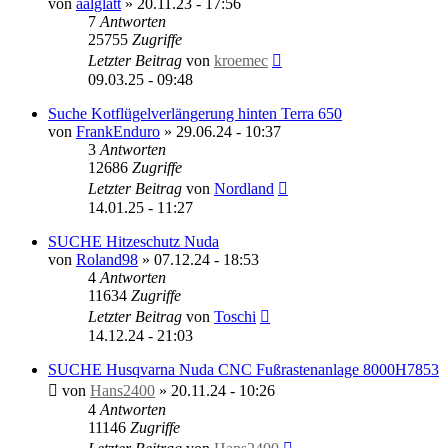
von
aalglatt
»
20.11.23 - 17:56
7
Antworten
25755
Zugriffe
Letzter Beitrag
von
kroemec
09.03.25 - 09:48
Suche Kotflügelverlängerung hinten Terra 650
von
FrankEnduro
»
29.06.24 - 10:37
3
Antworten
12686
Zugriffe
Letzter Beitrag
von
Nordland
14.01.25 - 11:27
SUCHE Hitzeschutz Nuda
von
Roland98
»
07.12.24 - 18:53
4
Antworten
11634
Zugriffe
Letzter Beitrag
von
Toschi
14.12.24 - 21:03
SUCHE Husqvarna Nuda CNC Fußrastenanlage 8000H7853
von
Hans2400
»
20.11.24 - 10:26
4
Antworten
11146
Zugriffe