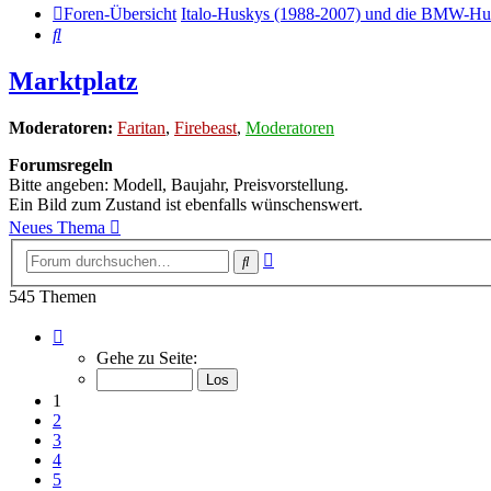
Foren-Übersicht
Italo-Huskys (1988-2007) und die BMW-Hu
Suche
Marktplatz
Moderatoren:
Faritan
,
Firebeast
,
Moderatoren
Forumsregeln
Bitte angeben: Modell, Baujahr, Preisvorstellung.
Ein Bild zum Zustand ist ebenfalls wünschenswert.
Neues Thema
Erweiterte
Suche
Suche
545 Themen
Seite
1
Gehe zu Seite:
von
19
1
2
3
4
5