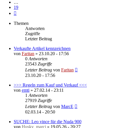
…
19
Nächste
Themen
Antworten
Zugriffe
Letzter Beitrag
Verkaufte Artikel kennzeichnen
von
Faritan
»
23.10.20 - 17:56
0
Antworten
23543
Zugriffe
Letzter Beitrag
von
Faritan
23.10.20 - 17:56
>>> Regeln zum Kauf und Verkauf <<<
von
emti
»
27.02.14 - 23:11
1
Antworten
27919
Zugriffe
Letzter Beitrag
von
MarcE
02.03.14 - 20:50
SUCHE: Leo vince für die Nuda 900
von
Husky_marci
»
19.05.26 - 20:27