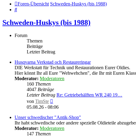
Foren-Übersicht
Schweden-Huskys (bis 1988)
Suche
Schweden-Huskys (bis 1988)
Forum
Themen
Beiträge
Letzter Beitrag
Husqvarna Verkstad och Restaureringar
DIE Werkstatt für Technik und Restaurationen Eurer Oldies.
Hier könnt Ihr all Eure "Wehwehchen", die Ihr mit Euren Klassi
Moderator:
Moderatoren
160
Themen
4047
Beiträge
Letzter Beitrag
Re: Getriebehälften WR 240 19…
Neuester
von
TimSte
Beitrag
05.08.26 - 08:06
Unser schwedischer "Antik-Shop"
Ihr habt schwedische oder andere spezielle Oldieteile abzugebe
Moderator:
Moderatoren
147
Themen