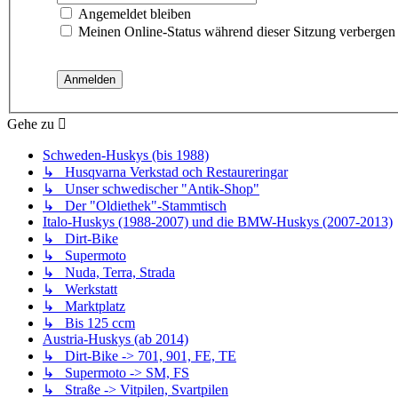
Angemeldet bleiben
Meinen Online-Status während dieser Sitzung verbergen
Gehe zu
Schweden-Huskys (bis 1988)
↳ Husqvarna Verkstad och Restaureringar
↳ Unser schwedischer "Antik-Shop"
↳ Der "Oldiethek"-Stammtisch
Italo-Huskys (1988-2007) und die BMW-Huskys (2007-2013)
↳ Dirt-Bike
↳ Supermoto
↳ Nuda, Terra, Strada
↳ Werkstatt
↳ Marktplatz
↳ Bis 125 ccm
Austria-Huskys (ab 2014)
↳ Dirt-Bike -> 701, 901, FE, TE
↳ Supermoto -> SM, FS
↳ Straße -> Vitpilen, Svartpilen