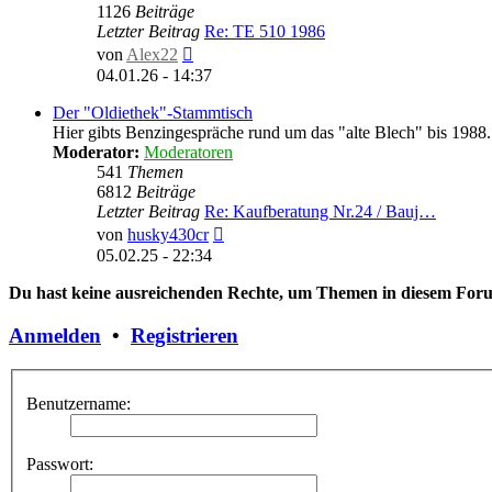
1126
Beiträge
Letzter Beitrag
Re: TE 510 1986
Neuester
von
Alex22
Beitrag
04.01.26 - 14:37
Der "Oldiethek"-Stammtisch
Hier gibts Benzingespräche rund um das "alte Blech" bis 1988.
Moderator:
Moderatoren
541
Themen
6812
Beiträge
Letzter Beitrag
Re: Kaufberatung Nr.24 / Bauj…
Neuester
von
husky430cr
Beitrag
05.02.25 - 22:34
Du hast keine ausreichenden Rechte, um Themen in diesem Forum
Anmelden
•
Registrieren
Benutzername:
Passwort: