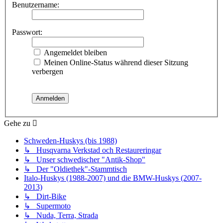
Benutzername:
Passwort:
Angemeldet bleiben
Meinen Online-Status während dieser Sitzung
verbergen
Gehe zu
Schweden-Huskys (bis 1988)
↳ Husqvarna Verkstad och Restaureringar
↳ Unser schwedischer "Antik-Shop"
↳ Der "Oldiethek"-Stammtisch
Italo-Huskys (1988-2007) und die BMW-Huskys (2007-
2013)
↳ Dirt-Bike
↳ Supermoto
↳ Nuda, Terra, Strada