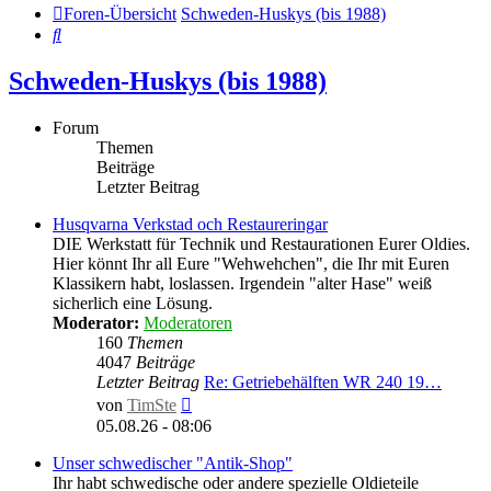
Foren-Übersicht
Schweden-Huskys (bis 1988)
Suche
Schweden-Huskys (bis 1988)
Forum
Themen
Beiträge
Letzter Beitrag
Husqvarna Verkstad och Restaureringar
DIE Werkstatt für Technik und Restaurationen Eurer Oldies.
Hier könnt Ihr all Eure "Wehwehchen", die Ihr mit Euren
Klassikern habt, loslassen. Irgendein "alter Hase" weiß
sicherlich eine Lösung.
Moderator:
Moderatoren
160
Themen
4047
Beiträge
Letzter Beitrag
Re: Getriebehälften WR 240 19…
Neuester
von
TimSte
Beitrag
05.08.26 - 08:06
Unser schwedischer "Antik-Shop"
Ihr habt schwedische oder andere spezielle Oldieteile