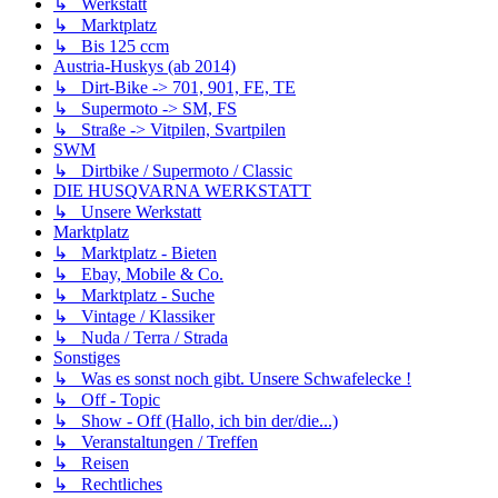
↳ Werkstatt
↳ Marktplatz
↳ Bis 125 ccm
Austria-Huskys (ab 2014)
↳ Dirt-Bike -> 701, 901, FE, TE
↳ Supermoto -> SM, FS
↳ Straße -> Vitpilen, Svartpilen
SWM
↳ Dirtbike / Supermoto / Classic
DIE HUSQVARNA WERKSTATT
↳ Unsere Werkstatt
Marktplatz
↳ Marktplatz - Bieten
↳ Ebay, Mobile & Co.
↳ Marktplatz - Suche
↳ Vintage / Klassiker
↳ Nuda / Terra / Strada
Sonstiges
↳ Was es sonst noch gibt. Unsere Schwafelecke !
↳ Off - Topic
↳ Show - Off (Hallo, ich bin der/die...)
↳ Veranstaltungen / Treffen
↳ Reisen
↳ Rechtliches