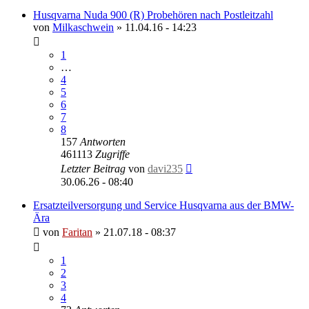
Husqvarna Nuda 900 (R) Probehören nach Postleitzahl
von
Milkaschwein
»
11.04.16 - 14:23
1
…
4
5
6
7
8
157
Antworten
461113
Zugriffe
Letzter Beitrag
von
davi235
30.06.26 - 08:40
Ersatzteilversorgung und Service Husqvarna aus der BMW-
Ära
von
Faritan
»
21.07.18 - 08:37
1
2
3
4