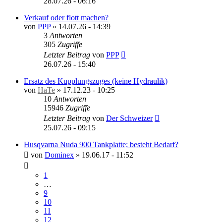
28.07.26 - 06:16
Verkauf oder flott machen?
von
PPP
»
14.07.26 - 14:39
3
Antworten
305
Zugriffe
Letzter Beitrag
von
PPP
26.07.26 - 15:40
Ersatz des Kupplungszuges (keine Hydraulik)
von
HaTe
»
17.12.23 - 10:25
10
Antworten
15946
Zugriffe
Letzter Beitrag
von
Der Schweizer
25.07.26 - 09:15
Husqvarna Nuda 900 Tankplatte; besteht Bedarf?
von
Dominex
»
19.06.17 - 11:52
1
…
9
10
11
12