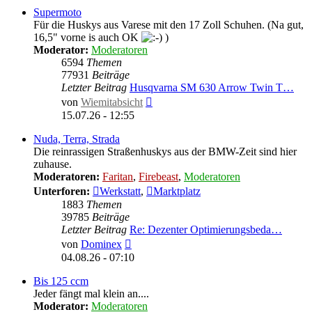
Supermoto
Für die Huskys aus Varese mit den 17 Zoll Schuhen. (Na gut,
16,5" vorne is auch OK
)
Moderator:
Moderatoren
6594
Themen
77931
Beiträge
Letzter Beitrag
Husqvarna SM 630 Arrow Twin T…
Neuester
von
Wiemitabsicht
Beitrag
15.07.26 - 12:55
Nuda, Terra, Strada
Die reinrassigen Straßenhuskys aus der BMW-Zeit sind hier
zuhause.
Moderatoren:
Faritan
,
Firebeast
,
Moderatoren
Unterforen:
Werkstatt
,
Marktplatz
1883
Themen
39785
Beiträge
Letzter Beitrag
Re: Dezenter Optimierungsbeda…
Neuester
von
Dominex
Beitrag
04.08.26 - 07:10
Bis 125 ccm
Jeder fängt mal klein an....
Moderator:
Moderatoren