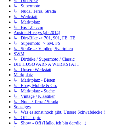
↳ Dirt-Bike
↳ Supermoto
↳ Nuda, Terra, Strada
↳ Werkstatt
↳ Marktplatz
↳ Bis 125 ccm
Austria-Huskys (ab 2014)
↳ Dirt-Bike -> 701, 901, FE, TE
↳ Supermoto -> SM, FS
↳ Straße -> Vitpilen, Svartpilen
SWM
↳ Dirtbike / Supermoto / Classic
DIE HUSQVARNA WERKSTATT
↳ Unsere Werkstatt
Marktplatz
↳ Marktplatz - Bieten
↳ Ebay, Mobile & Co.
↳ Marktplatz - Suche
↳ Vintage / Klassiker
↳ Nuda / Terra / Strada
Sonstiges
↳ Was es sonst noch gibt. Unsere Schwafelecke !
↳ Off - Topic
↳ Show - Off (Hallo, ich bin der/die...)