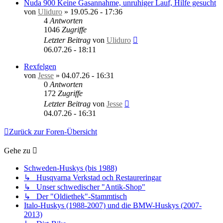
Nuda 900 Keine Gasannahme, unruhiger Lauf, Hilfe gesucht
von
Uliduro
»
19.05.26 - 17:36
4
Antworten
1046
Zugriffe
Letzter Beitrag
von
Uliduro
06.07.26 - 18:11
Rexfelgen
von
Jesse
»
04.07.26 - 16:31
0
Antworten
172
Zugriffe
Letzter Beitrag
von
Jesse
04.07.26 - 16:31
Zurück zur Foren-Übersicht
Gehe zu
Schweden-Huskys (bis 1988)
↳ Husqvarna Verkstad och Restaureringar
↳ Unser schwedischer "Antik-Shop"
↳ Der "Oldiethek"-Stammtisch
Italo-Huskys (1988-2007) und die BMW-Huskys (2007-
2013)