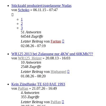
Stückzahl produziert/zugelassene Nudas
von
Schoko
»
06.11.15 - 07:47
1
2
3
51
Antworten
64544
Zugriffe
Letzter Beitrag
von
Faritan
02.08.26 - 07:19
WR125 2013 bei Zulassung nur 4KW und 60KMh???
von
WR125_Heizer
»
20.08.13 - 16:03
10
Antworten
2548
Zugriffe
Letzter Beitrag
von
Highangel
01.08.26 - 08:20
Kein Zündfunke TE 610 8AE 1993
von
PaHan
»
21.07.26 - 16:49
4
Antworten
355
Zugriffe
Letzter Beitrag
von
PaHan