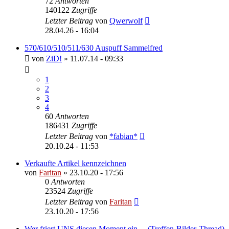
72
Antworten
140122
Zugriffe
Letzter Beitrag
von
Qwerwolf
28.04.26 - 16:04
570/610/510/511/630 Auspuff Sammelfred
von
ZiD!
»
11.07.14 - 09:33
1
2
3
4
60
Antworten
186431
Zugriffe
Letzter Beitrag
von
*fabian*
20.10.24 - 11:53
Verkaufte Artikel kennzeichnen
von
Faritan
»
23.10.20 - 17:56
0
Antworten
23524
Zugriffe
Letzter Beitrag
von
Faritan
23.10.20 - 17:56
Wer friert UNS diesen Moment ein ... (Treffen-Bilder-Thread)