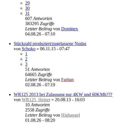
29
30
31
607
Antworten
383295
Zugriffe
Letzter Beitrag
von
Dominex
04.08.26 - 07:10
Stückzahl produziert/zugelassene Nudas
von
Schoko
»
06.11.15 - 07:47
1
2
3
51
Antworten
64665
Zugriffe
Letzter Beitrag
von
Faritan
02.08.26 - 07:19
WR125 2013 bei Zulassung nur 4KW und 60KMh???
von
WR125_Heizer
»
20.08.13 - 16:03
10
Antworten
2558
Zugriffe
Letzter Beitrag
von
Highangel
01.08.26 - 08:20