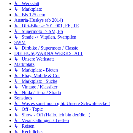
↳ Werkstatt
↳ Marktplatz
↳ Bis 125 ccm
Austria-Huskys (ab 2014)
↳ Dirt-Bike -> 701, 901, FE, TE
↳ Supermoto -> SM, FS
↳ Straße -> Vitpilen, Svartpilen
SWM
↳ Dirtbike / Supermoto / Classic
DIE HUSQVARNA WERKSTATT
↳ Unsere Werkstatt
Marktplatz
↳ Marktplatz - Bieten
↳ Ebay, Mobile & Co.
↳ Marktplatz - Suche
↳ Vintage / Klassiker
↳ Nuda / Terra / Strada
Sonstiges
↳ Was es sonst noch gibt. Unsere Schwafelecke !
↳ Off - Topic
↳ Show - Off (Hallo, ich bin der/die...)
↳ Veranstaltungen / Treffen
↳ Reisen
↳ Rechtliches