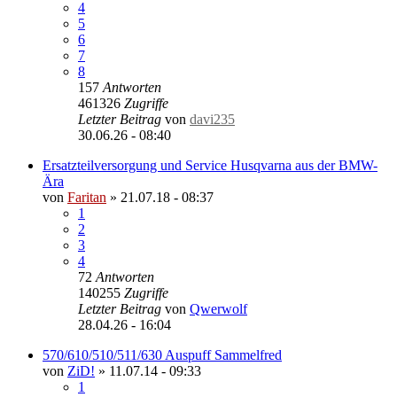
4
5
6
7
8
157
Antworten
461326
Zugriffe
Letzter Beitrag
von
davi235
30.06.26 - 08:40
Ersatzteilversorgung und Service Husqvarna aus der BMW-
Ära
von
Faritan
»
21.07.18 - 08:37
1
2
3
4
72
Antworten
140255
Zugriffe
Letzter Beitrag
von
Qwerwolf
28.04.26 - 16:04
570/610/510/511/630 Auspuff Sammelfred
von
ZiD!
»
11.07.14 - 09:33
1