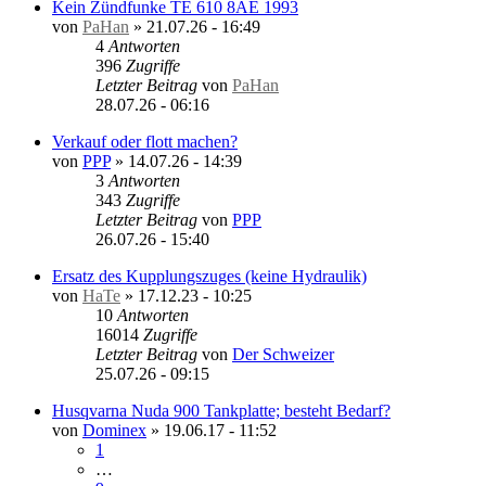
Kein Zündfunke TE 610 8AE 1993
von
PaHan
»
21.07.26 - 16:49
4
Antworten
396
Zugriffe
Letzter Beitrag
von
PaHan
28.07.26 - 06:16
Verkauf oder flott machen?
von
PPP
»
14.07.26 - 14:39
3
Antworten
343
Zugriffe
Letzter Beitrag
von
PPP
26.07.26 - 15:40
Ersatz des Kupplungszuges (keine Hydraulik)
von
HaTe
»
17.12.23 - 10:25
10
Antworten
16014
Zugriffe
Letzter Beitrag
von
Der Schweizer
25.07.26 - 09:15
Husqvarna Nuda 900 Tankplatte; besteht Bedarf?
von
Dominex
»
19.06.17 - 11:52
1
…