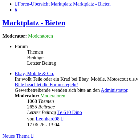
Foren-Übersicht
Marktplatz
Marktplatz - Bieten
Suche
Marktplatz - Bieten
Moderator:
Moderatoren
Forum
Themen
Beiträge
Letzter Beitrag
Ebay, Mobile & Co.
Ihr wollt Teile oder ein Krad bei Ebay, Mobile, Motoscout u.s.w
Bitte beachtet die Forumsregeln!
Gewerbetreibende wenden sich bitte an den
Administrator
.
Moderator:
Moderatoren
1068
Themen
2655
Beiträge
Letzter Beitrag
Te 610 Dino
Neuester
von
Leonhard08
Beitrag
17.06.26 - 13:04
Neues Thema