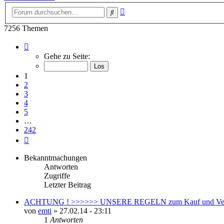
Erweiterte
Suche
Suche
7256 Themen
Seite
1
Gehe zu Seite:
von
242
1
2
3
4
5
…
242
Nächste
Bekanntmachungen
Antworten
Zugriffe
Letzter Beitrag
ACHTUNG ! >>>>>> UNSERE REGELN zum Kauf und Ver
von
emti
»
27.02.14 - 23:11
1
Antworten