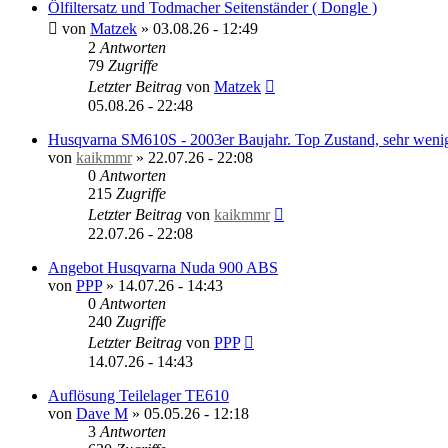
Ölfiltersatz und Todmacher Seitenständer ( Dongle )
von
Matzek
»
03.08.26 - 12:49
2
Antworten
79
Zugriffe
Letzter Beitrag
von
Matzek
05.08.26 - 22:48
Husqvarna SM610S - 2003er Baujahr. Top Zustand, sehr wen
von
kaikmmr
»
22.07.26 - 22:08
0
Antworten
215
Zugriffe
Letzter Beitrag
von
kaikmmr
22.07.26 - 22:08
Angebot Husqvarna Nuda 900 ABS
von
PPP
»
14.07.26 - 14:43
0
Antworten
240
Zugriffe
Letzter Beitrag
von
PPP
14.07.26 - 14:43
Auflösung Teilelager TE610
von
Dave M
»
05.05.26 - 12:18
3
Antworten