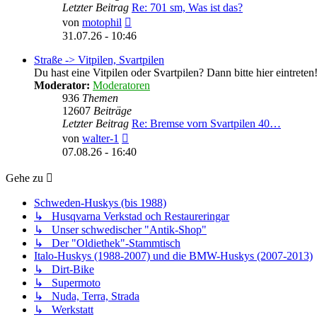
Letzter Beitrag
Re: 701 sm, Was ist das?
Neuester
von
motophil
Beitrag
31.07.26 - 10:46
Straße -> Vitpilen, Svartpilen
Du hast eine Vitpilen oder Svartpilen? Dann bitte hier eintreten
Moderator:
Moderatoren
936
Themen
12607
Beiträge
Letzter Beitrag
Re: Bremse vorn Svartpilen 40…
Neuester
von
walter-1
Beitrag
07.08.26 - 16:40
Gehe zu
Schweden-Huskys (bis 1988)
↳ Husqvarna Verkstad och Restaureringar
↳ Unser schwedischer "Antik-Shop"
↳ Der "Oldiethek"-Stammtisch
Italo-Huskys (1988-2007) und die BMW-Huskys (2007-2013)
↳ Dirt-Bike
↳ Supermoto
↳ Nuda, Terra, Strada
↳ Werkstatt