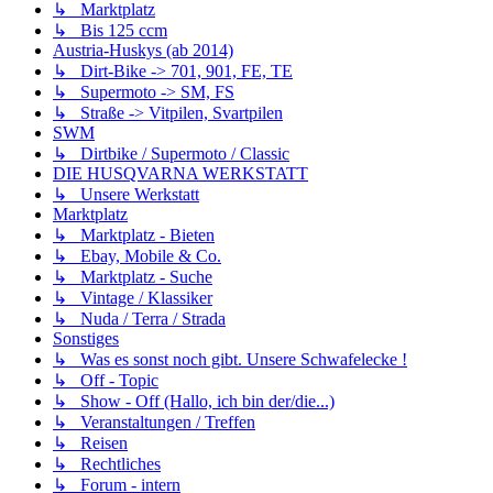
↳ Marktplatz
↳ Bis 125 ccm
Austria-Huskys (ab 2014)
↳ Dirt-Bike -> 701, 901, FE, TE
↳ Supermoto -> SM, FS
↳ Straße -> Vitpilen, Svartpilen
SWM
↳ Dirtbike / Supermoto / Classic
DIE HUSQVARNA WERKSTATT
↳ Unsere Werkstatt
Marktplatz
↳ Marktplatz - Bieten
↳ Ebay, Mobile & Co.
↳ Marktplatz - Suche
↳ Vintage / Klassiker
↳ Nuda / Terra / Strada
Sonstiges
↳ Was es sonst noch gibt. Unsere Schwafelecke !
↳ Off - Topic
↳ Show - Off (Hallo, ich bin der/die...)
↳ Veranstaltungen / Treffen
↳ Reisen
↳ Rechtliches
↳ Forum - intern