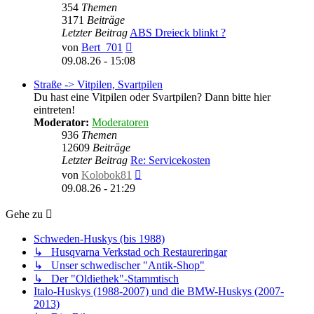
354
Themen
3171
Beiträge
Letzter Beitrag
ABS Dreieck blinkt ?
Neuester
von
Bert_701
Beitrag
09.08.26 - 15:08
Straße -> Vitpilen, Svartpilen
Du hast eine Vitpilen oder Svartpilen? Dann bitte hier
eintreten!
Moderator:
Moderatoren
936
Themen
12609
Beiträge
Letzter Beitrag
Re: Servicekosten
Neuester
von
Kolobok81
Beitrag
09.08.26 - 21:29
Gehe zu
Schweden-Huskys (bis 1988)
↳ Husqvarna Verkstad och Restaureringar
↳ Unser schwedischer "Antik-Shop"
↳ Der "Oldiethek"-Stammtisch
Italo-Huskys (1988-2007) und die BMW-Huskys (2007-
2013)