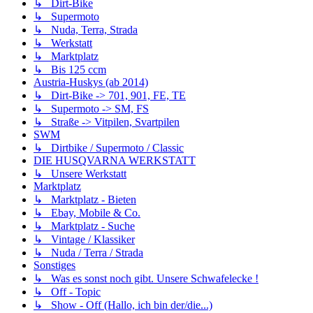
↳ Dirt-Bike
↳ Supermoto
↳ Nuda, Terra, Strada
↳ Werkstatt
↳ Marktplatz
↳ Bis 125 ccm
Austria-Huskys (ab 2014)
↳ Dirt-Bike -> 701, 901, FE, TE
↳ Supermoto -> SM, FS
↳ Straße -> Vitpilen, Svartpilen
SWM
↳ Dirtbike / Supermoto / Classic
DIE HUSQVARNA WERKSTATT
↳ Unsere Werkstatt
Marktplatz
↳ Marktplatz - Bieten
↳ Ebay, Mobile & Co.
↳ Marktplatz - Suche
↳ Vintage / Klassiker
↳ Nuda / Terra / Strada
Sonstiges
↳ Was es sonst noch gibt. Unsere Schwafelecke !
↳ Off - Topic
↳ Show - Off (Hallo, ich bin der/die...)