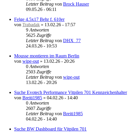
Letzter Beitrag
von
Brock Hauser
09.05.26 - 06:11
Felge 4.5x17 Behr f. 610er
von
Trabadak
»
13.02.26 - 17:57
9
Antworten
5625
Zugriffe
Letzter Beitrag
von
DHX_77
24.03.26 - 10:53
Mousse montieren im Raum Berlin
von
wipe-out
»
13.02.26 - 20:26
0
Antworten
2503
Zugriffe
Letzter Beitrag
von
wipe-out
13.02.26 - 20:26
Suche Evotech Performance Vitpilen 701 Kennzeichenhalter
von
Breiti1985
»
04.02.26 - 14:40
0
Antworten
2607
Zugriffe
Letzter Beitrag
von
Breiti1985
04.02.26 - 14:40
Suche BW Dashboard für Vitpilen 701