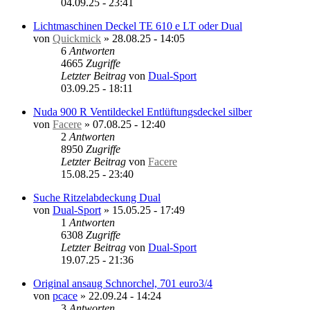
04.09.25 - 23:41
Lichtmaschinen Deckel TE 610 e LT oder Dual
von
Quickmick
»
28.08.25 - 14:05
6
Antworten
4665
Zugriffe
Letzter Beitrag
von
Dual-Sport
03.09.25 - 18:11
Nuda 900 R Ventildeckel Entlüftungsdeckel silber
von
Facere
»
07.08.25 - 12:40
2
Antworten
8950
Zugriffe
Letzter Beitrag
von
Facere
15.08.25 - 23:40
Suche Ritzelabdeckung Dual
von
Dual-Sport
»
15.05.25 - 17:49
1
Antworten
6308
Zugriffe
Letzter Beitrag
von
Dual-Sport
19.07.25 - 21:36
Original ansaug Schnorchel, 701 euro3/4
von
pcace
»
22.09.24 - 14:24
3
Antworten