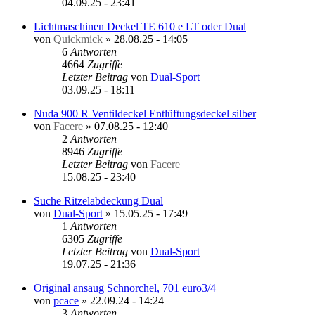
04.09.25 - 23:41
Lichtmaschinen Deckel TE 610 e LT oder Dual
von
Quickmick
»
28.08.25 - 14:05
6
Antworten
4664
Zugriffe
Letzter Beitrag
von
Dual-Sport
03.09.25 - 18:11
Nuda 900 R Ventildeckel Entlüftungsdeckel silber
von
Facere
»
07.08.25 - 12:40
2
Antworten
8946
Zugriffe
Letzter Beitrag
von
Facere
15.08.25 - 23:40
Suche Ritzelabdeckung Dual
von
Dual-Sport
»
15.05.25 - 17:49
1
Antworten
6305
Zugriffe
Letzter Beitrag
von
Dual-Sport
19.07.25 - 21:36
Original ansaug Schnorchel, 701 euro3/4
von
pcace
»
22.09.24 - 14:24
3
Antworten