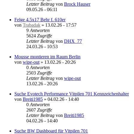
Letzter Beitrag
von
Brock Hauser
09.05.26 - 06:11
Felge 4.5x17 Behr f. 610er
von
Trabadak
»
13.02.26 - 17:57
9
Antworten
5624
Zugriffe
Letzter Beitrag
von
DHX_77
24.03.26 - 10:53
Mousse montieren im Raum Berlin
von
wipe-out
»
13.02.26 - 20:26
0
Antworten
2503
Zugriffe
Letzter Beitrag
von
wipe-out
13.02.26 - 20:26
Suche Evotech Performance Vitpilen 701 Kennzeichenhalter
von
Breiti1985
»
04.02.26 - 14:40
0
Antworten
2607
Zugriffe
Letzter Beitrag
von
Breiti1985
04.02.26 - 14:40
Suche BW Dashboard für Vitpilen 701