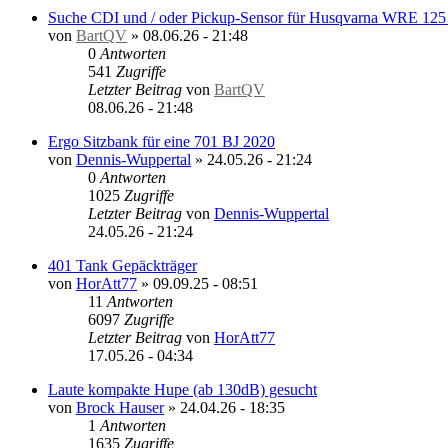
Suche CDI und / oder Pickup-Sensor für Husqvarna WRE 125 
von
BartQV
»
08.06.26 - 21:48
0
Antworten
541
Zugriffe
Letzter Beitrag
von
BartQV
08.06.26 - 21:48
Ergo Sitzbank für eine 701 BJ 2020
von
Dennis-Wuppertal
»
24.05.26 - 21:24
0
Antworten
1025
Zugriffe
Letzter Beitrag
von
Dennis-Wuppertal
24.05.26 - 21:24
401 Tank Gepäckträger
von
HorAtt77
»
09.09.25 - 08:51
11
Antworten
6097
Zugriffe
Letzter Beitrag
von
HorAtt77
17.05.26 - 04:34
Laute kompakte Hupe (ab 130dB) gesucht
von
Brock Hauser
»
24.04.26 - 18:35
1
Antworten
1635
Zugriffe