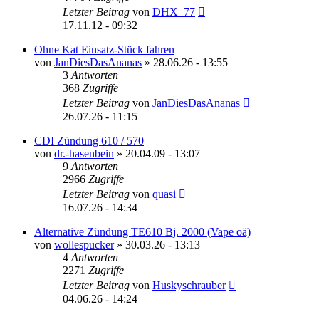
Letzter Beitrag
von
DHX_77
17.11.12 - 09:32
Ohne Kat Einsatz-Stück fahren
von
JanDiesDasAnanas
»
28.06.26 - 13:55
3
Antworten
368
Zugriffe
Letzter Beitrag
von
JanDiesDasAnanas
26.07.26 - 11:15
CDI Zündung 610 / 570
von
dr.-hasenbein
»
20.04.09 - 13:07
9
Antworten
2966
Zugriffe
Letzter Beitrag
von
quasi
16.07.26 - 14:34
Alternative Zündung TE610 Bj. 2000 (Vape oä)
von
wollespucker
»
30.03.26 - 13:13
4
Antworten
2271
Zugriffe
Letzter Beitrag
von
Huskyschrauber
04.06.26 - 14:24