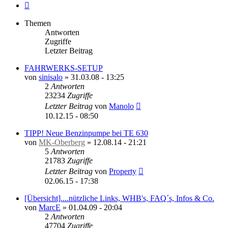
Nächste
Themen
Antworten
Zugriffe
Letzter Beitrag
FAHRWERKS-SETUP
von
sinisalo
»
31.03.08 - 13:25
2
Antworten
23234
Zugriffe
Letzter Beitrag
von
Manolo
10.12.15 - 08:50
TIPP! Neue Benzinpumpe bei TE 630
von
MK-Oberberg
»
12.08.14 - 21:21
5
Antworten
21783
Zugriffe
Letzter Beitrag
von
Property
02.06.15 - 17:38
[Übersicht]....nützliche Links, WHB's, FAQ´s, Infos & Co.
von
MarcE
»
01.04.09 - 20:04
2
Antworten
47704
Zugriffe