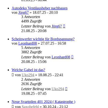
Autodeko Ventilausheber nachbauen
von
Jörg67
»
18.07.25 - 20:10
3
Antworten
4499
Zugriffe
Letzter Beitrag
von
Jörg67
21.08.25 - 20:08
Scheinwerfer wichtig für Bordspannung?
von
Leonhard08
»
27.07.25 - 16:58
5
Antworten
3882
Zugriffe
Letzter Beitrag
von
Leonhard08
20.08.25 - 15:06
Welche Gabel ist das?
von
Uko294
»
18.08.25 - 22:41
2
Antworten
2636
Zugriffe
Letzter Beitrag
von
Uko294
19.08.25 - 07:45
Neue Svartpilen 401 2024 ( Katastrophe )
von
Saxobefehl
»
30.10.24 - 21:12