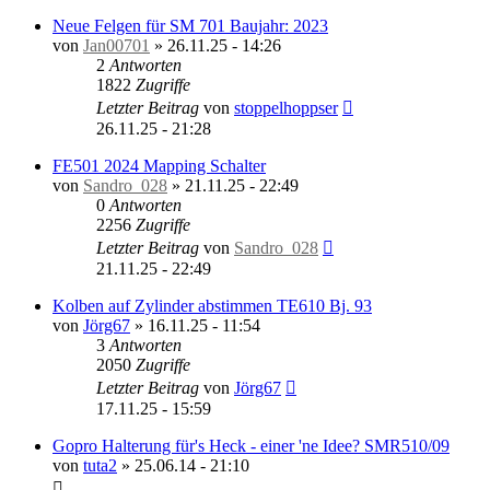
Neue Felgen für SM 701 Baujahr: 2023
von
Jan00701
»
26.11.25 - 14:26
2
Antworten
1822
Zugriffe
Letzter Beitrag
von
stoppelhoppser
26.11.25 - 21:28
FE501 2024 Mapping Schalter
von
Sandro_028
»
21.11.25 - 22:49
0
Antworten
2256
Zugriffe
Letzter Beitrag
von
Sandro_028
21.11.25 - 22:49
Kolben auf Zylinder abstimmen TE610 Bj. 93
von
Jörg67
»
16.11.25 - 11:54
3
Antworten
2050
Zugriffe
Letzter Beitrag
von
Jörg67
17.11.25 - 15:59
Gopro Halterung für's Heck - einer 'ne Idee? SMR510/09
von
tuta2
»
25.06.14 - 21:10