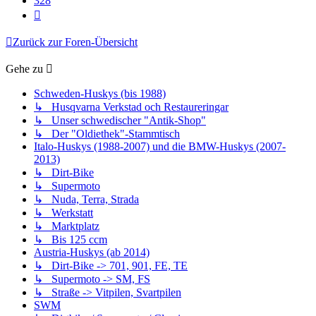
328
Nächste
Zurück zur Foren-Übersicht
Gehe zu
Schweden-Huskys (bis 1988)
↳ Husqvarna Verkstad och Restaureringar
↳ Unser schwedischer "Antik-Shop"
↳ Der "Oldiethek"-Stammtisch
Italo-Huskys (1988-2007) und die BMW-Huskys (2007-
2013)
↳ Dirt-Bike
↳ Supermoto
↳ Nuda, Terra, Strada
↳ Werkstatt
↳ Marktplatz
↳ Bis 125 ccm
Austria-Huskys (ab 2014)
↳ Dirt-Bike -> 701, 901, FE, TE
↳ Supermoto -> SM, FS
↳ Straße -> Vitpilen, Svartpilen
SWM