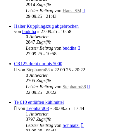
2914
Zugriffe
Letzter Beitrag
von
Hans_SM
29.09.25 - 21:43
Halter Kupplungszug abgebrochen
von
buddha
»
27.09.25 - 10:58
0
Antworten
2847
Zugriffe
Letzter Beitrag
von
buddha
27.09.25 - 10:58
CR125 dreht nur bis 5000
von
Stephanru88
»
22.09.25 - 20:22
0
Antworten
2705
Zugriffe
Letzter Beitrag
von
Stephanru88
22.09.25 - 20:22
Te 610 entlüften kühlmittel
von
Leonhard08
»
30.08.25 - 17:44
1
Antworten
3797
Zugriffe
Letzter Beitrag
von
Schmalzi
01.09.25 - 08:44