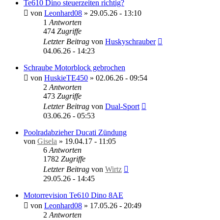
Te610 Dino steuerzeiten richtig?
von
Leonhard08
»
29.05.26 - 13:10
1
Antworten
474
Zugriffe
Letzter Beitrag
von
Huskyschrauber
04.06.26 - 14:23
Schraube Motorblock gebrochen
von
HuskieTE450
»
02.06.26 - 09:54
2
Antworten
473
Zugriffe
Letzter Beitrag
von
Dual-Sport
03.06.26 - 05:53
Poolradabzieher Ducati Zündung
von
Gisela
»
19.04.17 - 11:05
6
Antworten
1782
Zugriffe
Letzter Beitrag
von
Wirtz
29.05.26 - 14:45
Motorrevision Te610 Dino 8AE
von
Leonhard08
»
17.05.26 - 20:49
2
Antworten