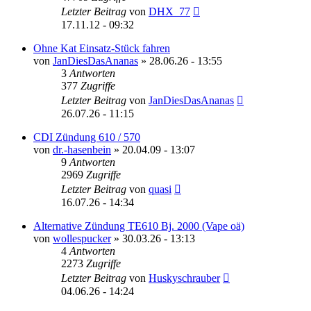
Letzter Beitrag
von
DHX_77
17.11.12 - 09:32
Ohne Kat Einsatz-Stück fahren
von
JanDiesDasAnanas
»
28.06.26 - 13:55
3
Antworten
377
Zugriffe
Letzter Beitrag
von
JanDiesDasAnanas
26.07.26 - 11:15
CDI Zündung 610 / 570
von
dr.-hasenbein
»
20.04.09 - 13:07
9
Antworten
2969
Zugriffe
Letzter Beitrag
von
quasi
16.07.26 - 14:34
Alternative Zündung TE610 Bj. 2000 (Vape oä)
von
wollespucker
»
30.03.26 - 13:13
4
Antworten
2273
Zugriffe
Letzter Beitrag
von
Huskyschrauber
04.06.26 - 14:24