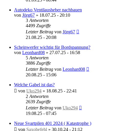
Autodeko Ventilausheber nachbauen
von
Jörg67
»
18.07.25 - 20:10
3
Antworten
4499
Zugriffe
Letzter Beitrag
von
Jörg67
21.08.25 - 20:08
Scheinwerfer wichtig für Bordspannung?
von
Leonhard08
»
27.07.25 - 16:58
5
Antworten
3886
Zugriffe
Letzter Beitrag
von
Leonhard08
20.08.25 - 15:06
Welche Gabel ist das?
von
Uko294
»
18.08.25 - 22:41
2
Antworten
2639
Zugriffe
Letzter Beitrag
von
Uko294
19.08.25 - 07:45
Neue Svartpilen 401 2024 ( Katastrophe )
von
Saxobefehl
»
30.10.24 - 21:12