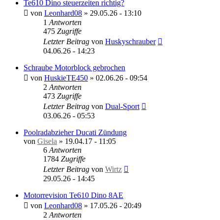
Te610 Dino steuerzeiten richtig?
von
Leonhard08
»
29.05.26 - 13:10
1
Antworten
475
Zugriffe
Letzter Beitrag
von
Huskyschrauber
04.06.26 - 14:23
Schraube Motorblock gebrochen
von
HuskieTE450
»
02.06.26 - 09:54
2
Antworten
473
Zugriffe
Letzter Beitrag
von
Dual-Sport
03.06.26 - 05:53
Poolradabzieher Ducati Zündung
von
Gisela
»
19.04.17 - 11:05
6
Antworten
1784
Zugriffe
Letzter Beitrag
von
Wirtz
29.05.26 - 14:45
Motorrevision Te610 Dino 8AE
von
Leonhard08
»
17.05.26 - 20:49
2
Antworten