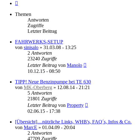
Nächste
Themen
Antworten
Zugriffe
Letzter Beitrag
FAHRWERKS-SETUP
von
sinisalo
»
31.03.08 - 13:25
2
Antworten
23240
Zugriffe
Letzter Beitrag
von
Manolo
10.12.15 - 08:50
TIPP! Neue Benzinpumpe bei TE 630
von
MK-Oberberg
»
12.08.14 - 21:21
5
Antworten
21801
Zugriffe
Letzter Beitrag
von
Property
02.06.15 - 17:38
[Übersicht]....nützliche Links, WHB's, FAQ´s, Infos & Co.
von
MarcE
»
01.04.09 - 20:04
2
Antworten
47709
Zugriffe