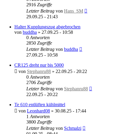
2916
Zugriffe
Letzter Beitrag
von
Hans_SM
29.09.25 - 21:43
Halter Kupplungszug abgebrochen
von
buddha
»
27.09.25 - 10:58
0
Antworten
2850
Zugriffe
Letzter Beitrag
von
buddha
27.09.25 - 10:58
CR125 dreht nur bis 5000
von
Stephanru88
»
22.09.25 - 20:22
0
Antworten
2706
Zugriffe
Letzter Beitrag
von
Stephanru88
22.09.25 - 20:22
Te 610 entlüften kühlmittel
von
Leonhard08
»
30.08.25 - 17:44
1
Antworten
3800
Zugriffe
Letzter Beitrag
von
Schmalzi
01.09.25 - 08:44