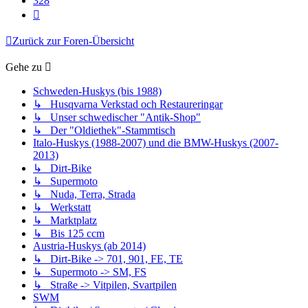
328
Nächste
Zurück zur Foren-Übersicht
Gehe zu
Schweden-Huskys (bis 1988)
↳ Husqvarna Verkstad och Restaureringar
↳ Unser schwedischer "Antik-Shop"
↳ Der "Oldiethek"-Stammtisch
Italo-Huskys (1988-2007) und die BMW-Huskys (2007-
2013)
↳ Dirt-Bike
↳ Supermoto
↳ Nuda, Terra, Strada
↳ Werkstatt
↳ Marktplatz
↳ Bis 125 ccm
Austria-Huskys (ab 2014)
↳ Dirt-Bike -> 701, 901, FE, TE
↳ Supermoto -> SM, FS
↳ Straße -> Vitpilen, Svartpilen
SWM