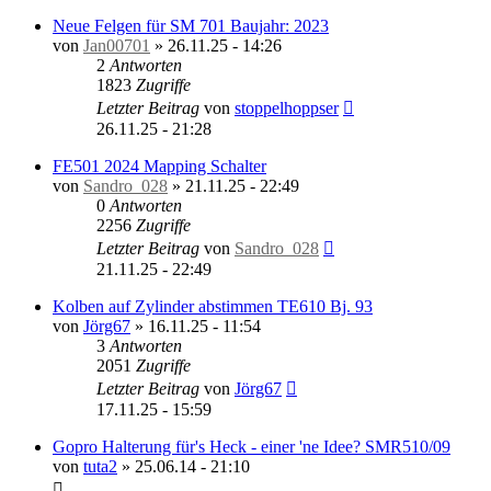
Neue Felgen für SM 701 Baujahr: 2023
von
Jan00701
»
26.11.25 - 14:26
2
Antworten
1823
Zugriffe
Letzter Beitrag
von
stoppelhoppser
26.11.25 - 21:28
FE501 2024 Mapping Schalter
von
Sandro_028
»
21.11.25 - 22:49
0
Antworten
2256
Zugriffe
Letzter Beitrag
von
Sandro_028
21.11.25 - 22:49
Kolben auf Zylinder abstimmen TE610 Bj. 93
von
Jörg67
»
16.11.25 - 11:54
3
Antworten
2051
Zugriffe
Letzter Beitrag
von
Jörg67
17.11.25 - 15:59
Gopro Halterung für's Heck - einer 'ne Idee? SMR510/09
von
tuta2
»
25.06.14 - 21:10