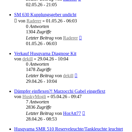
02.05.26 - 21:05
SM 630 Kupplungsgeber undicht
von
Raderer
»
01.05.26 - 06:03
0
Antworten
1304
Zugriffe
Letzter Beitrag
von
Raderer
01.05.26 - 06:03
Verkauf Husqvarna Diagnose Kit
von
dekill
»
29.04.26 - 10:04
0
Antworten
1478
Zugriffe
Letzter Beitrag
von
dekill
29.04.26 - 10:04
Dämpfer einflexen?! Marzocchi Gabel eingeflext
von
HuskyMogli
»
05.04.26 - 09:47
7
Antworten
2836
Zugriffe
Letzter Beitrag
von
HorAtt77
28.04.26 - 08:53
Husqvarna SMR 510 Reserveleuchte/Tankleuchte leuchtet