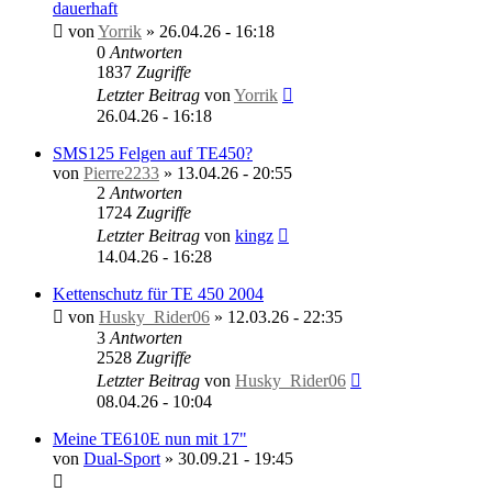
dauerhaft
von
Yorrik
»
26.04.26 - 16:18
0
Antworten
1837
Zugriffe
Letzter Beitrag
von
Yorrik
26.04.26 - 16:18
SMS125 Felgen auf TE450?
von
Pierre2233
»
13.04.26 - 20:55
2
Antworten
1724
Zugriffe
Letzter Beitrag
von
kingz
14.04.26 - 16:28
Kettenschutz für TE 450 2004
von
Husky_Rider06
»
12.03.26 - 22:35
3
Antworten
2528
Zugriffe
Letzter Beitrag
von
Husky_Rider06
08.04.26 - 10:04
Meine TE610E nun mit 17"
von
Dual-Sport
»
30.09.21 - 19:45