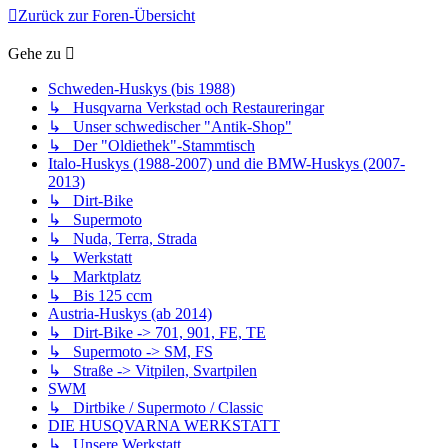
Zurück zur Foren-Übersicht
Gehe zu
Schweden-Huskys (bis 1988)
↳ Husqvarna Verkstad och Restaureringar
↳ Unser schwedischer "Antik-Shop"
↳ Der "Oldiethek"-Stammtisch
Italo-Huskys (1988-2007) und die BMW-Huskys (2007-
2013)
↳ Dirt-Bike
↳ Supermoto
↳ Nuda, Terra, Strada
↳ Werkstatt
↳ Marktplatz
↳ Bis 125 ccm
Austria-Huskys (ab 2014)
↳ Dirt-Bike -> 701, 901, FE, TE
↳ Supermoto -> SM, FS
↳ Straße -> Vitpilen, Svartpilen
SWM
↳ Dirtbike / Supermoto / Classic
DIE HUSQVARNA WERKSTATT
↳ Unsere Werkstatt