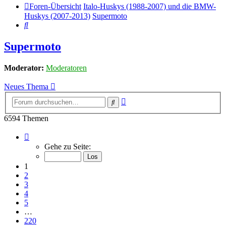
Foren-Übersicht
Italo-Huskys (1988-2007) und die BMW-
Huskys (2007-2013)
Supermoto
Suche
Supermoto
Moderator:
Moderatoren
Neues Thema
Erweiterte
Suche
Suche
6594 Themen
Seite
1
Gehe zu Seite:
von
220
1
2
3
4
5
…
220