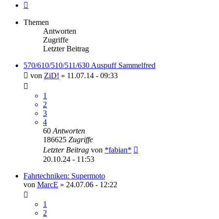
Nächste
Themen
Antworten
Zugriffe
Letzter Beitrag
570/610/510/511/630 Auspuff Sammelfred
von
ZiD!
»
11.07.14 - 09:33
1
2
3
4
60
Antworten
186625
Zugriffe
Letzter Beitrag
von
*fabian*
20.10.24 - 11:53
Fahrtechniken: Supermoto
von
MarcE
»
24.07.06 - 12:22
1
2