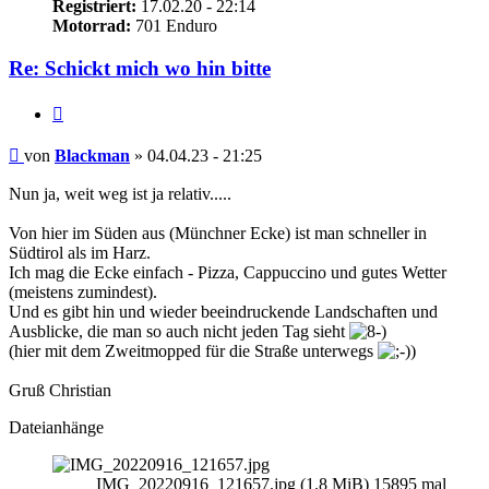
Registriert:
17.02.20 - 22:14
Motorrad:
701 Enduro
Re: Schickt mich wo hin bitte
Zitieren
Beitrag
von
Blackman
»
04.04.23 - 21:25
Nun ja, weit weg ist ja relativ.....
Von hier im Süden aus (Münchner Ecke) ist man schneller in
Südtirol als im Harz.
Ich mag die Ecke einfach - Pizza, Cappuccino und gutes Wetter
(meistens zumindest).
Und es gibt hin und wieder beeindruckende Landschaften und
Ausblicke, die man so auch nicht jeden Tag sieht
(hier mit dem Zweitmopped für die Straße unterwegs
)
Gruß Christian
Dateianhänge
IMG_20220916_121657.jpg (1.8 MiB) 15895 mal