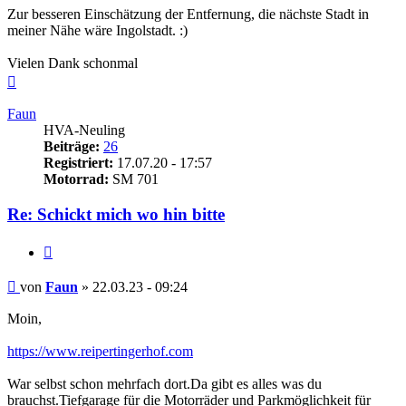
Zur besseren Einschätzung der Entfernung, die nächste Stadt in
meiner Nähe wäre Ingolstadt. :)
Vielen Dank schonmal
Nach
oben
Faun
HVA-Neuling
Beiträge:
26
Registriert:
17.07.20 - 17:57
Motorrad:
SM 701
Re: Schickt mich wo hin bitte
Zitieren
Beitrag
von
Faun
»
22.03.23 - 09:24
Moin,
https://www.reipertingerhof.com
War selbst schon mehrfach dort.Da gibt es alles was du
brauchst.Tiefgarage für die Motorräder und Parkmöglichkeit für