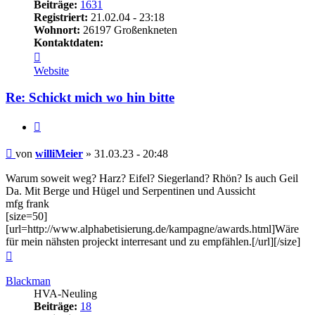
Beiträge:
1631
Registriert:
21.02.04 - 23:18
Wohnort:
26197 Großenkneten
Kontaktdaten:
Kontaktdaten
von
Website
williMeier
Re: Schickt mich wo hin bitte
Zitieren
Beitrag
von
williMeier
»
31.03.23 - 20:48
Warum soweit weg? Harz? Eifel? Siegerland? Rhön? Is auch Geil
Da. Mit Berge und Hügel und Serpentinen und Aussicht
mfg frank
[size=50]
[url=http://www.alphabetisierung.de/kampagne/awards.html]Wäre
für mein nähsten projeckt interresant und zu empfählen.[/url][/size]
Nach
oben
Blackman
HVA-Neuling
Beiträge:
18