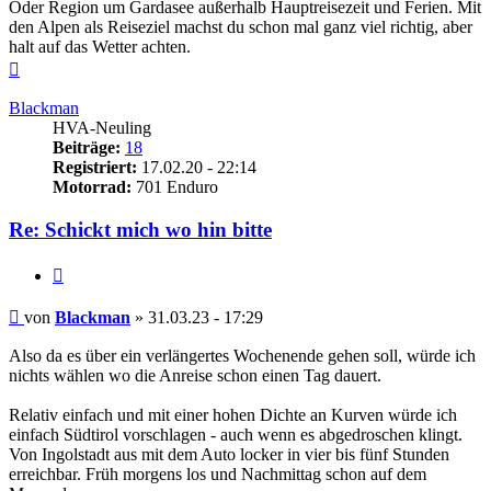
Oder Region um Gardasee außerhalb Hauptreisezeit und Ferien. Mit
den Alpen als Reiseziel machst du schon mal ganz viel richtig, aber
halt auf das Wetter achten.
Nach
oben
Blackman
HVA-Neuling
Beiträge:
18
Registriert:
17.02.20 - 22:14
Motorrad:
701 Enduro
Re: Schickt mich wo hin bitte
Zitieren
Beitrag
von
Blackman
»
31.03.23 - 17:29
Also da es über ein verlängertes Wochenende gehen soll, würde ich
nichts wählen wo die Anreise schon einen Tag dauert.
Relativ einfach und mit einer hohen Dichte an Kurven würde ich
einfach Südtirol vorschlagen - auch wenn es abgedroschen klingt.
Von Ingolstadt aus mit dem Auto locker in vier bis fünf Stunden
erreichbar. Früh morgens los und Nachmittag schon auf dem