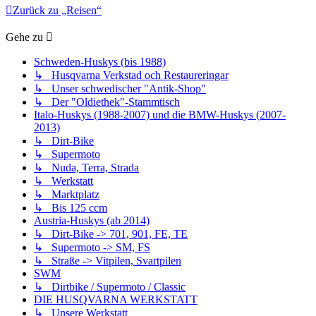
Zurück zu „Reisen“
Gehe zu
Schweden-Huskys (bis 1988)
↳ Husqvarna Verkstad och Restaureringar
↳ Unser schwedischer "Antik-Shop"
↳ Der "Oldiethek"-Stammtisch
Italo-Huskys (1988-2007) und die BMW-Huskys (2007-
2013)
↳ Dirt-Bike
↳ Supermoto
↳ Nuda, Terra, Strada
↳ Werkstatt
↳ Marktplatz
↳ Bis 125 ccm
Austria-Huskys (ab 2014)
↳ Dirt-Bike -> 701, 901, FE, TE
↳ Supermoto -> SM, FS
↳ Straße -> Vitpilen, Svartpilen
SWM
↳ Dirtbike / Supermoto / Classic
DIE HUSQVARNA WERKSTATT
↳ Unsere Werkstatt