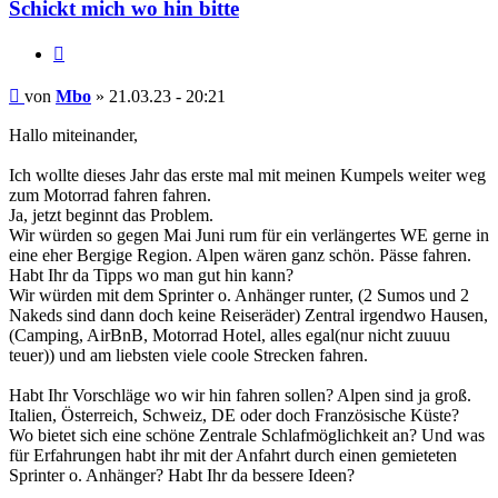
Schickt mich wo hin bitte
Zitieren
Beitrag
von
Mbo
»
21.03.23 - 20:21
Hallo miteinander,
Ich wollte dieses Jahr das erste mal mit meinen Kumpels weiter weg
zum Motorrad fahren fahren.
Ja, jetzt beginnt das Problem.
Wir würden so gegen Mai Juni rum für ein verlängertes WE gerne in
eine eher Bergige Region. Alpen wären ganz schön. Pässe fahren.
Habt Ihr da Tipps wo man gut hin kann?
Wir würden mit dem Sprinter o. Anhänger runter, (2 Sumos und 2
Nakeds sind dann doch keine Reiseräder) Zentral irgendwo Hausen,
(Camping, AirBnB, Motorrad Hotel, alles egal(nur nicht zuuuu
teuer)) und am liebsten viele coole Strecken fahren.
Habt Ihr Vorschläge wo wir hin fahren sollen? Alpen sind ja groß.
Italien, Österreich, Schweiz, DE oder doch Französische Küste?
Wo bietet sich eine schöne Zentrale Schlafmöglichkeit an? Und was
für Erfahrungen habt ihr mit der Anfahrt durch einen gemieteten
Sprinter o. Anhänger? Habt Ihr da bessere Ideen?