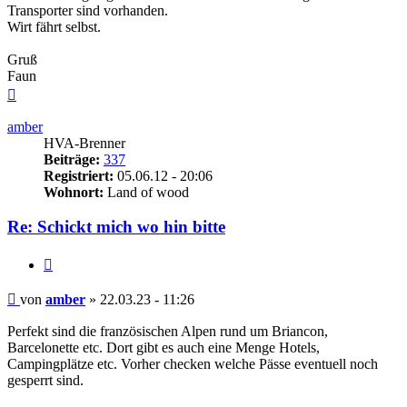
Transporter sind vorhanden.
Wirt fährt selbst.
Gruß
Faun
Nach
oben
amber
HVA-Brenner
Beiträge:
337
Registriert:
05.06.12 - 20:06
Wohnort:
Land of wood
Re: Schickt mich wo hin bitte
Zitieren
Beitrag
von
amber
»
22.03.23 - 11:26
Perfekt sind die französischen Alpen rund um Briancon,
Barcelonette etc. Dort gibt es auch eine Menge Hotels,
Campingplätze etc. Vorher checken welche Pässe eventuell noch
gesperrt sind.