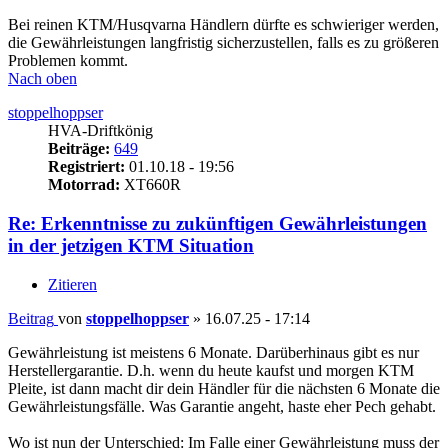
Bei reinen KTM/Husqvarna Händlern dürfte es schwieriger werden,
die Gewährleistungen langfristig sicherzustellen, falls es zu größeren
Problemen kommt.
Nach oben
stoppelhoppser
HVA-Driftkönig
Beiträge:
649
Registriert:
01.10.18 - 19:56
Motorrad:
XT660R
Re: Erkenntnisse zu zukünftigen Gewährleistungen
in der jetzigen KTM Situation
Zitieren
Beitrag
von
stoppelhoppser
»
16.07.25 - 17:14
Gewährleistung ist meistens 6 Monate. Darüberhinaus gibt es nur
Herstellergarantie. D.h. wenn du heute kaufst und morgen KTM
Pleite, ist dann macht dir dein Händler für die nächsten 6 Monate die
Gewährleistungsfälle. Was Garantie angeht, haste eher Pech gehabt.
Wo ist nun der Unterschied: Im Falle einer Gewährleistung muss der