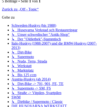
5 Beiträge • Seite
1
von
1
Zurück zu „Off - Topic“
Gehe zu
Schweden-Huskys (bis 1988)
↳ Husqvarna Verkstad och Restaureringar
↳ Unser schwedischer "Antik-Shop"
↳ Der "Oldiethek"-Stammtisch
Italo-Huskys (1988-2007) und die BMW-Huskys (2007-
2013)
↳ Dirt-Bike
↳ Supermoto
↳ Nuda, Terra, Strada
↳ Werkstatt
↳ Marktplatz
↳ Bis 125 ccm
Austria-Huskys (ab 2014)
↳ Dirt-Bike -> 701, 901, FE, TE
↳ Supermoto -> SM, FS
↳ Straße -> Vitpilen, Svartpilen
SWM
↳ Dirtbike / Supermoto / Classic
DIE HUSQVARNA WERKSTATT