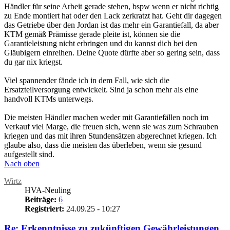
Händler für seine Arbeit gerade stehen, bspw wenn er nicht richtig
zu Ende montiert hat oder den Lack zerkratzt hat. Geht dir dagegen
das Getriebe über den Jordan ist das mehr ein Garantiefall, da aber
KTM gemäß Prämisse gerade pleite ist, können sie die
Garantieleistung nicht erbringen und du kannst dich bei den
Gläubigern einreihen. Deine Quote dürfte aber so gering sein, dass
du gar nix kriegst.
Viel spannender fände ich in dem Fall, wie sich die
Ersatzteilversorgung entwickelt. Sind ja schon mehr als eine
handvoll KTMs unterwegs.
Die meisten Händler machen weder mit Garantiefällen noch im
Verkauf viel Marge, die freuen sich, wenn sie was zum Schrauben
kriegen und das mit ihren Stundensätzen abgerechnet kriegen. Ich
glaube also, dass die meisten das überleben, wenn sie gesund
aufgestellt sind.
Nach oben
Wirtz
HVA-Neuling
Beiträge:
6
Registriert:
24.09.25 - 10:27
Re: Erkenntnisse zu zukünftigen Gewährleistungen