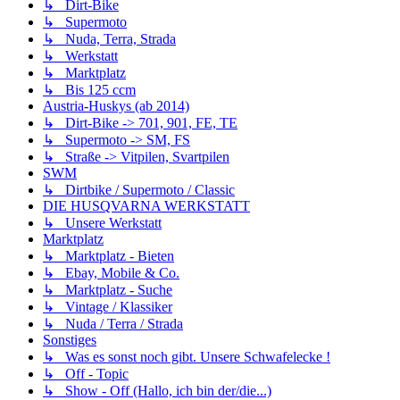
↳ Dirt-Bike
↳ Supermoto
↳ Nuda, Terra, Strada
↳ Werkstatt
↳ Marktplatz
↳ Bis 125 ccm
Austria-Huskys (ab 2014)
↳ Dirt-Bike -> 701, 901, FE, TE
↳ Supermoto -> SM, FS
↳ Straße -> Vitpilen, Svartpilen
SWM
↳ Dirtbike / Supermoto / Classic
DIE HUSQVARNA WERKSTATT
↳ Unsere Werkstatt
Marktplatz
↳ Marktplatz - Bieten
↳ Ebay, Mobile & Co.
↳ Marktplatz - Suche
↳ Vintage / Klassiker
↳ Nuda / Terra / Strada
Sonstiges
↳ Was es sonst noch gibt. Unsere Schwafelecke !
↳ Off - Topic
↳ Show - Off (Hallo, ich bin der/die...)