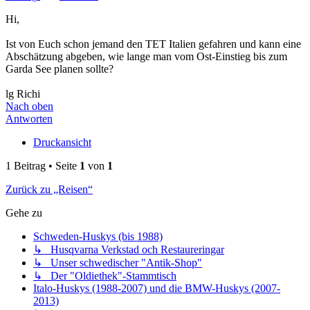
Hi,
Ist von Euch schon jemand den TET Italien gefahren und kann eine
Abschätzung abgeben, wie lange man vom Ost-Einstieg bis zum
Garda See planen sollte?
lg Richi
Nach oben
Antworten
Druckansicht
1 Beitrag • Seite
1
von
1
Zurück zu „Reisen“
Gehe zu
Schweden-Huskys (bis 1988)
↳ Husqvarna Verkstad och Restaureringar
↳ Unser schwedischer "Antik-Shop"
↳ Der "Oldiethek"-Stammtisch
Italo-Huskys (1988-2007) und die BMW-Huskys (2007-
2013)