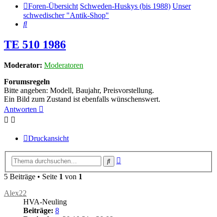
Foren-Übersicht
Schweden-Huskys (bis 1988)
Unser
schwedischer "Antik-Shop"
Suche
TE 510 1986
Moderator:
Moderatoren
Forumsregeln
Bitte angeben: Modell, Baujahr, Preisvorstellung.
Ein Bild zum Zustand ist ebenfalls wünschenswert.
Antworten
Druckansicht
Erweiterte
Suche
Suche
5 Beiträge • Seite
1
von
1
Alex22
HVA-Neuling
Beiträge:
8