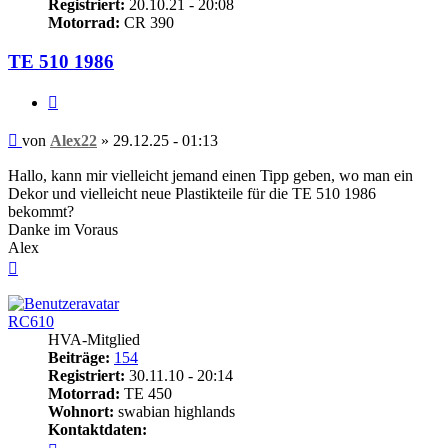
Registriert:
20.10.21 - 20:08
Motorrad:
CR 390
TE 510 1986
Zitieren
Beitrag
von
Alex22
»
29.12.25 - 01:13
Hallo, kann mir vielleicht jemand einen Tipp geben, wo man ein
Dekor und vielleicht neue Plastikteile für die TE 510 1986
bekommt?
Danke im Voraus
Alex
Nach
oben
RC610
HVA-Mitglied
Beiträge:
154
Registriert:
30.11.10 - 20:14
Motorrad:
TE 450
Wohnort:
swabian highlands
Kontaktdaten:
Kontaktdaten