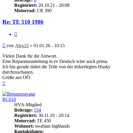
Registriert:
20.10.21 - 20:08
Motorrad:
CR 390
Re: TE 510 1986
Zitieren
Beitrag
von
Alex22
»
01.01.26 - 10:15
Vielen Dank für die Antwort.
Eine Reparaturanleitung in ev Deutsch wäre auch prima.
Ich bin gerade dabei die Teile von der teilzerlegten Husky
durchzuschauen.
Grüße aus OÖ
Nach
oben
RC610
HVA-Mitglied
Beiträge:
154
Registriert:
30.11.10 - 20:14
Motorrad:
TE 450
Wohnort:
swabian highlands
Kontaktdaten: