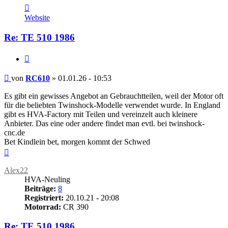
Kontaktdaten
von
Website
RC610
Re: TE 510 1986
Zitieren
Beitrag
von
RC610
»
01.01.26 - 10:53
Es gibt ein gewisses Angebot an Gebrauchtteilen, weil der Motor oft
für die beliebten Twinshock-Modelle verwendet wurde. In England
gibt es HVA-Factory mit Teilen und vereinzelt auch kleinere
Anbieter. Das eine oder andere findet man evtl. bei twinshock-
cnc.de
Bet Kindlein bet, morgen kommt der Schwed
Nach
oben
Alex22
HVA-Neuling
Beiträge:
8
Registriert:
20.10.21 - 20:08
Motorrad:
CR 390
Re: TE 510 1986