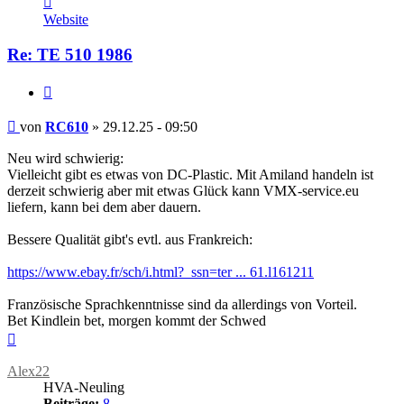
von
Website
RC610
Re: TE 510 1986
Zitieren
Beitrag
von
RC610
»
29.12.25 - 09:50
Neu wird schwierig:
Vielleicht gibt es etwas von DC-Plastic. Mit Amiland handeln ist
derzeit schwierig aber mit etwas Glück kann VMX-service.eu
liefern, kann bei dem aber dauern.
Bessere Qualität gibt's evtl. aus Frankreich:
https://www.ebay.fr/sch/i.html?_ssn=ter ... 61.l161211
Französische Sprachkenntnisse sind da allerdings von Vorteil.
Bet Kindlein bet, morgen kommt der Schwed
Nach
oben
Alex22
HVA-Neuling
Beiträge:
8