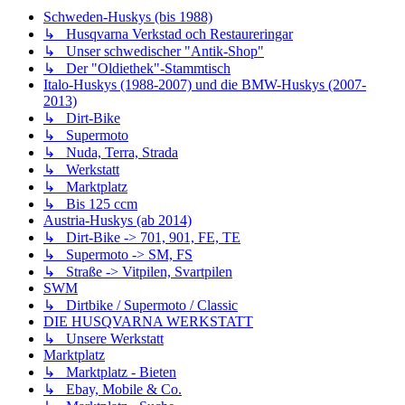
Schweden-Huskys (bis 1988)
↳ Husqvarna Verkstad och Restaureringar
↳ Unser schwedischer "Antik-Shop"
↳ Der "Oldiethek"-Stammtisch
Italo-Huskys (1988-2007) und die BMW-Huskys (2007-
2013)
↳ Dirt-Bike
↳ Supermoto
↳ Nuda, Terra, Strada
↳ Werkstatt
↳ Marktplatz
↳ Bis 125 ccm
Austria-Huskys (ab 2014)
↳ Dirt-Bike -> 701, 901, FE, TE
↳ Supermoto -> SM, FS
↳ Straße -> Vitpilen, Svartpilen
SWM
↳ Dirtbike / Supermoto / Classic
DIE HUSQVARNA WERKSTATT
↳ Unsere Werkstatt
Marktplatz
↳ Marktplatz - Bieten
↳ Ebay, Mobile & Co.