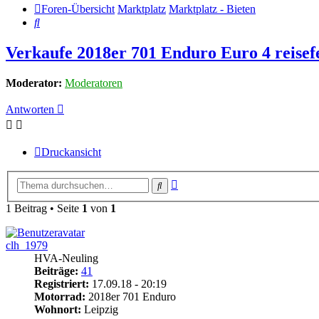
Foren-Übersicht
Marktplatz
Marktplatz - Bieten
Suche
Verkaufe 2018er 701 Enduro Euro 4 reisef
Moderator:
Moderatoren
Antworten
Druckansicht
Erweiterte
Suche
Suche
1 Beitrag • Seite
1
von
1
clh_1979
HVA-Neuling
Beiträge:
41
Registriert:
17.09.18 - 20:19
Motorrad:
2018er 701 Enduro
Wohnort:
Leipzig