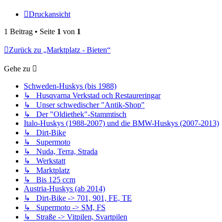
Druckansicht
1 Beitrag • Seite
1
von
1
Zurück zu „Marktplatz - Bieten“
Gehe zu
Schweden-Huskys (bis 1988)
↳ Husqvarna Verkstad och Restaureringar
↳ Unser schwedischer "Antik-Shop"
↳ Der "Oldiethek"-Stammtisch
Italo-Huskys (1988-2007) und die BMW-Huskys (2007-2013)
↳ Dirt-Bike
↳ Supermoto
↳ Nuda, Terra, Strada
↳ Werkstatt
↳ Marktplatz
↳ Bis 125 ccm
Austria-Huskys (ab 2014)
↳ Dirt-Bike -> 701, 901, FE, TE
↳ Supermoto -> SM, FS
↳ Straße -> Vitpilen, Svartpilen