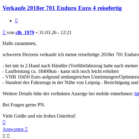
Verkaufe 2018er 701 Enduro Euro 4 reisefertig
Zitieren
Beitrag
von
clh_1979
»
31.03.26 - 12:21
Hallo zusammen,
schweren Herzens verkaufe ich meine reisefertige 2018er 701 Enduro
- bei mir in 2.Hand nach Händler (Vorführfahrzeug hatte nach meiner
- Laufleistung ca. 18400km - kann sich noch leicht erhöhen
- VHB 10450 Euro aufgrund umfangreichen Umrüstungen/Optimier
- Standort des Fahrzeugs in der Nähe von Leipzig - Besichtigung un
Weitere Details bitte der verlinkten Anzeige bei mobile entnehmen:
ht
Bei Fragen gerne PN.
Viele Grüße und ein frohes Osterfest!
Nach
oben
Antworten