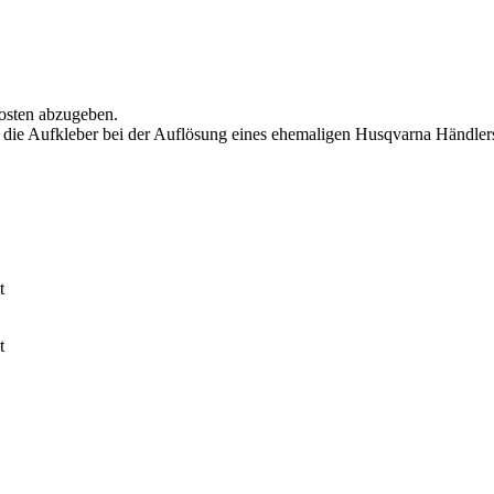
osten abzugeben.
be die Aufkleber bei der Auflösung eines ehemaligen Husqvarna Händle
t
t