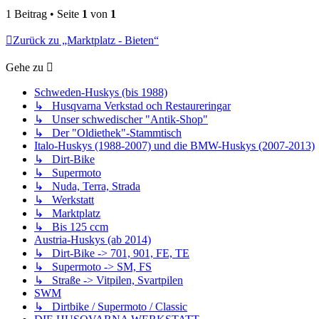
1 Beitrag • Seite
1
von
1
Zurück zu „Marktplatz - Bieten“
Gehe zu
Schweden-Huskys (bis 1988)
↳ Husqvarna Verkstad och Restaureringar
↳ Unser schwedischer "Antik-Shop"
↳ Der "Oldiethek"-Stammtisch
Italo-Huskys (1988-2007) und die BMW-Huskys (2007-2013)
↳ Dirt-Bike
↳ Supermoto
↳ Nuda, Terra, Strada
↳ Werkstatt
↳ Marktplatz
↳ Bis 125 ccm
Austria-Huskys (ab 2014)
↳ Dirt-Bike -> 701, 901, FE, TE
↳ Supermoto -> SM, FS
↳ Straße -> Vitpilen, Svartpilen
SWM
↳ Dirtbike / Supermoto / Classic