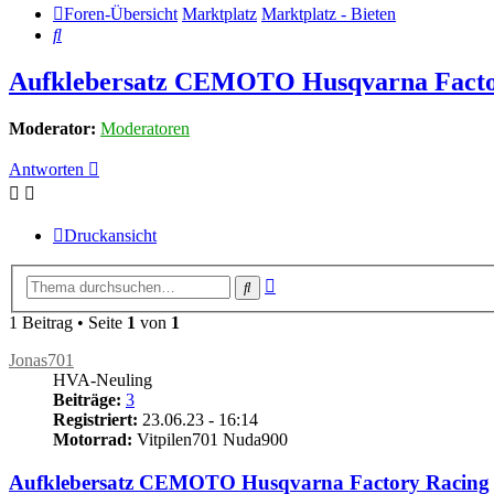
Foren-Übersicht
Marktplatz
Marktplatz - Bieten
Suche
Aufklebersatz CEMOTO Husqvarna Facto
Moderator:
Moderatoren
Antworten
Druckansicht
Erweiterte
Suche
Suche
1 Beitrag • Seite
1
von
1
Jonas701
HVA-Neuling
Beiträge:
3
Registriert:
23.06.23 - 16:14
Motorrad:
Vitpilen701 Nuda900
Aufklebersatz CEMOTO Husqvarna Factory Racing