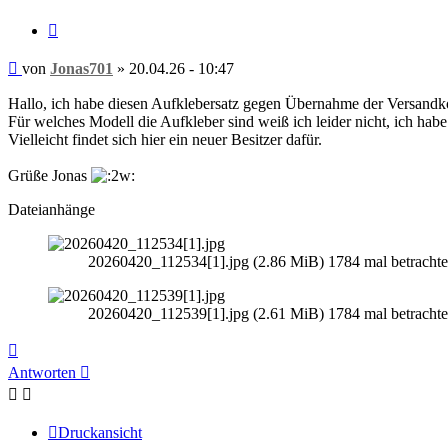
Zitieren
Beitrag
von
Jonas701
»
20.04.26 - 10:47
Hallo, ich habe diesen Aufklebersatz gegen Übernahme der Versandk
Für welches Modell die Aufkleber sind weiß ich leider nicht, ich ha
Vielleicht findet sich hier ein neuer Besitzer dafür.
Grüße Jonas
Dateianhänge
20260420_112534[1].jpg (2.86 MiB) 1784 mal betrachte
20260420_112539[1].jpg (2.61 MiB) 1784 mal betrachte
Nach
oben
Antworten
Druckansicht