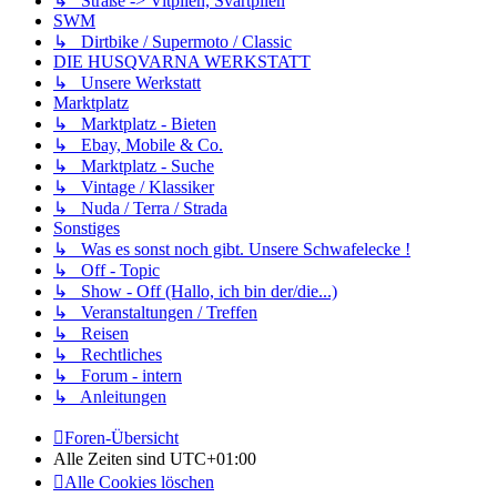
↳ Straße -> Vitpilen, Svartpilen
SWM
↳ Dirtbike / Supermoto / Classic
DIE HUSQVARNA WERKSTATT
↳ Unsere Werkstatt
Marktplatz
↳ Marktplatz - Bieten
↳ Ebay, Mobile & Co.
↳ Marktplatz - Suche
↳ Vintage / Klassiker
↳ Nuda / Terra / Strada
Sonstiges
↳ Was es sonst noch gibt. Unsere Schwafelecke !
↳ Off - Topic
↳ Show - Off (Hallo, ich bin der/die...)
↳ Veranstaltungen / Treffen
↳ Reisen
↳ Rechtliches
↳ Forum - intern
↳ Anleitungen
Foren-Übersicht
Alle Zeiten sind
UTC+01:00
Alle Cookies löschen