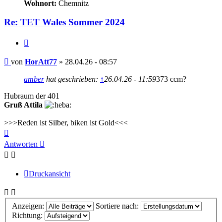
Wohnort:
Chemnitz
Re: TET Wales Sommer 2024
Zitieren
Beitrag
von
HorAtt77
»
28.04.26 - 08:57
amber
hat geschrieben:
↑
26.04.26 - 11:59
373 ccm?
Hubraum der 401
Gruß Attila
>>>Reden ist Silber, biken ist Gold<<<
Nach
oben
Antworten
Druckansicht
Anzeigen:
Sortiere nach:
Richtung: