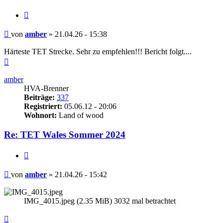
Zitieren
Beitrag
von
amber
»
21.04.26 - 15:38
Härteste TET Strecke. Sehr zu empfehlen!!! Bericht folgt....
Nach
oben
amber
HVA-Brenner
Beiträge:
337
Registriert:
05.06.12 - 20:06
Wohnort:
Land of wood
Re: TET Wales Sommer 2024
Zitieren
Beitrag
von
amber
»
21.04.26 - 15:42
IMG_4015.jpeg (2.35 MiB) 3032 mal betrachtet
Nach