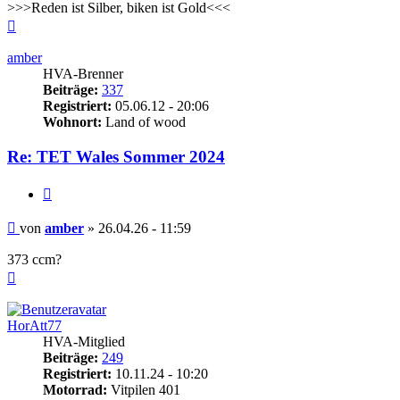
>>>Reden ist Silber, biken ist Gold<<<
Nach
oben
amber
HVA-Brenner
Beiträge:
337
Registriert:
05.06.12 - 20:06
Wohnort:
Land of wood
Re: TET Wales Sommer 2024
Zitieren
Beitrag
von
amber
»
26.04.26 - 11:59
373 ccm?
Nach
oben
HorAtt77
HVA-Mitglied
Beiträge:
249
Registriert:
10.11.24 - 10:20
Motorrad:
Vitpilen 401