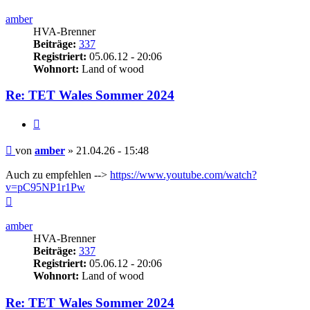
oben
amber
HVA-Brenner
Beiträge:
337
Registriert:
05.06.12 - 20:06
Wohnort:
Land of wood
Re: TET Wales Sommer 2024
Zitieren
Beitrag
von
amber
»
21.04.26 - 15:48
Auch zu empfehlen -->
https://www.youtube.com/watch?
v=pC95NP1r1Pw
Nach
oben
amber
HVA-Brenner
Beiträge:
337
Registriert:
05.06.12 - 20:06
Wohnort:
Land of wood
Re: TET Wales Sommer 2024