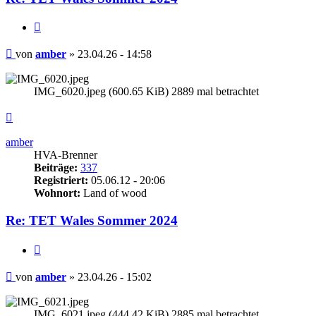
Zitieren
Beitrag
von
amber
»
23.04.26 - 14:58
IMG_6020.jpeg (600.65 KiB) 2889 mal betrachtet
Nach
oben
amber
HVA-Brenner
Beiträge:
337
Registriert:
05.06.12 - 20:06
Wohnort:
Land of wood
Re: TET Wales Sommer 2024
Zitieren
Beitrag
von
amber
»
23.04.26 - 15:02
IMG_6021.jpeg (444.42 KiB) 2885 mal betrachtet