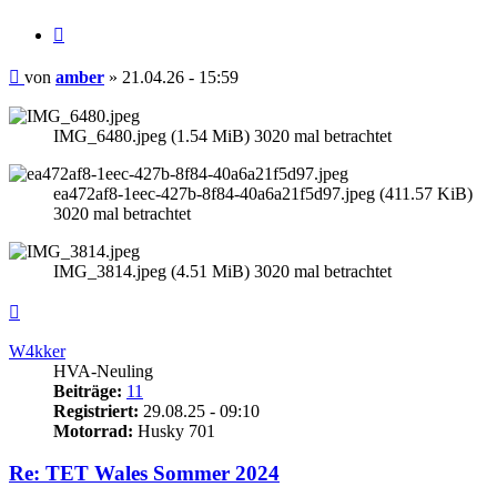
Zitieren
Beitrag
von
amber
»
21.04.26 - 15:59
IMG_6480.jpeg (1.54 MiB) 3020 mal betrachtet
ea472af8-1eec-427b-8f84-40a6a21f5d97.jpeg (411.57 KiB)
3020 mal betrachtet
IMG_3814.jpeg (4.51 MiB) 3020 mal betrachtet
Nach
oben
W4kker
HVA-Neuling
Beiträge:
11
Registriert:
29.08.25 - 09:10
Motorrad:
Husky 701
Re: TET Wales Sommer 2024