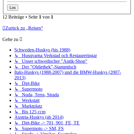
12 Beiträge • Seite
1
von
1
Zurück zu „Reisen“
Gehe zu
Schweden-Huskys (bis 1988)
↳ Husqvarna Verkstad och Restaureringar
↳ Unser schwedischer "Antik-Shop"
↳ Der "Oldiethek"-Stammtisch
Italo-Huskys (1988-2007) und die BMW-Huskys (2007-
2013)
↳ Dirt-Bike
↳ Supermoto
↳ Nuda, Terra, Strada
↳ Werkstatt
↳ Marktplatz
↳ Bis 125 ccm
Austria-Huskys (ab 2014)
↳ Dirt-Bike -> 701, 901, FE, TE
↳ Supermoto -> SM, FS