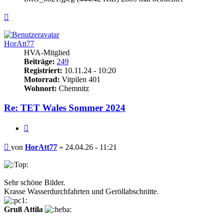
Nach
oben
HorAtt77
HVA-Mitglied
Beiträge:
249
Registriert:
10.11.24 - 10:20
Motorrad:
Vitpilen 401
Wohnort:
Chemnitz
Re: TET Wales Sommer 2024
Zitieren
Beitrag
von
HorAtt77
»
24.04.26 - 11:21
Sehr schöne Bilder.
Krasse Wasserdurchfahrten und Geröllabschnitte.
Gruß Attila