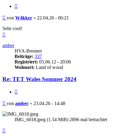
Zitieren
Beitrag
von
W4kker
»
22.04.26 - 06:21
Sehr cool!
Nach
oben
amber
HVA-Brenner
Beiträge:
337
Registriert:
05.06.12 - 20:06
Wohnort:
Land of wood
Re: TET Wales Sommer 2024
Zitieren
Beitrag
von
amber
»
23.04.26 - 14:48
IMG_6018.jpeg (1.54 MiB) 2896 mal betrachtet
Nach
oben